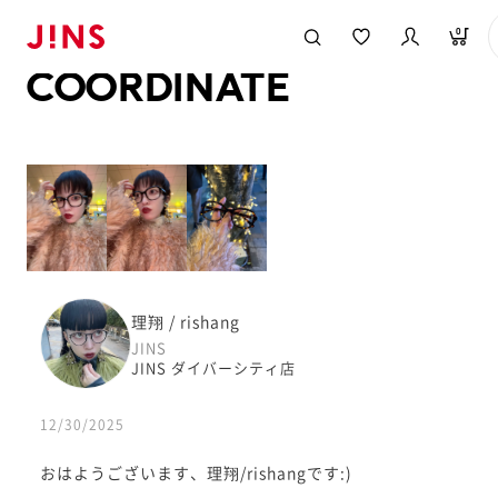
メガネのJINS TOP
JINS MEGANE STYLE
COORDINATE
0
COORDINATE
理翔 / rishang
JINS
JINS ダイバーシティ店
12/30/2025
おはようございます、理翔/rishangです:)