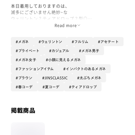
本日着用しておりますのは、
滅多にございません絶妙~な
ウェリントン？ティアドロップ？型◎
Read more
再編成されて少しお求めやすく
なっていますので、
メガネ
ウェリントン
フルリム
アセテート
ぜひお揃いにしませんかぁ！
プライベート
カジュアル
メガネ男子
メガネ女子
小顔に見えるメガネ
こちら私物で持っているデザインでも
あるのですが、
ファッションアイテム
インパクトのあるメガネ
ある種高貴な、ラグジュアリー感が出る
ブラウン
JINSCLASSIC
太ぶちメガネ
雰囲気ある一本です。
春コーデ
夏コーデ
ティアドロップ
縦の印象が強い大きめ四角型なので
ざっくりウェリントン型と
カテゴライズすることもできます、
掲載商品
ただよく見ると八の字に垂れていて
ティアドロップっぽさもあり、
それが「海外のアイウエア」感や