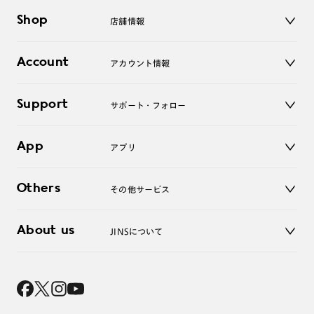
メガネ
Shop
店舗情報
サングラス
レンズ
店舗
コンタクトレンズ
Account
アカウント情報
オンラインショップ
老眼鏡
キッズ
マイページ／ログイン
Support
アクセサリー
サポート・フォロー
ログアウト
LINE公式アカウント
お知らせ
App
アプリ
よくあるご質問
ご利用ガイド
JINSアプリ
お問い合わせ
Others
その他サービス
3D WEB試着
About us
JINSについて
レンズ交換
オンラインギフト
Magnify Life
価格案内
会社概要
採用情報
法人のお客様