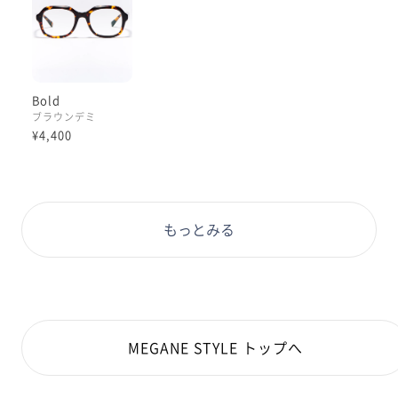
ラグジュアリーな印象につながっている
と見ています😌
暗いブラウンベースのカラーで
落ち着いた印象もありつつ
Bold
まだら模様のちょっとしたアクセントが
ブラウンデミ
ふとした瞬間に発色して
¥4,400
華やかさもあります、
色デザインまで素敵です☺️
店頭で見かけられた際は
ぜひお試しください◎
もっとみる
本日もご覧くださりありがとうございます:)
理翔/rishang
MEGANE STYLE トップへ