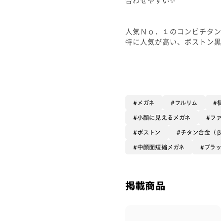
人気Ｎｏ．１のコンビチタ
特に人気が高い、ボストン黒
フレームのラインがすごく
テンプルがβチタンである為
軽量で顔周りの負担も少な
長時間の装用もとても楽で
メガネ
フルリム
小顔に見えるメガネ
フ
ボストン
チタン合金（
巷で話題の〝中顔面短縮〟
かなり叶いやすいメガネです
中顔面短縮メガネ
ブラ
オススメのレンズは
➡️チークカラーレンズです！
血色感がプラスされるだけ
掲載商品
小顔効果も高いので組み合わ
ぜひお試しください🫶