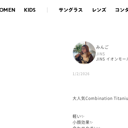
サングラス
レンズ
コン
OMEN
KIDS
みんご
JINS
JINS イオンモ
1/2/2026
大人気Combination Titan
軽い✨
小顔効果✨
合わせやすい✨