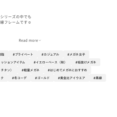
ンシリーズの中でも
縁フレームです☺️
細く
Read more
く
す。
樹脂
プライベート
カジュアル
メガネ女子
ァッションアイテム
イエローベース（秋）
垢抜けメガネ
βチタン）
軽量メガネ
はじめてメガネにおすすめ
効果が
✨
ック
冬コーデ
ゴールド
黄金比アイウエア
黒縁
でなく
せもオススメです😊