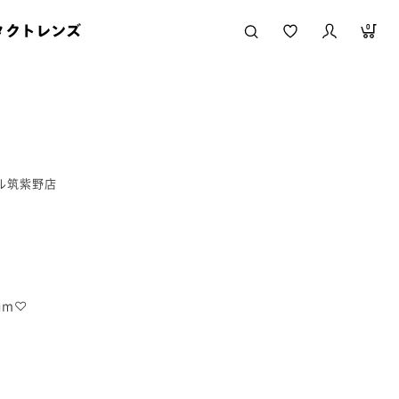
タクトレンズ
0
ール筑紫野店
ium♡