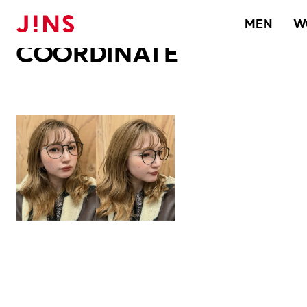
メガネのJINS TOP
JINS MEGANE STYLE
COORDINATE
MEN
W
COORDINATE