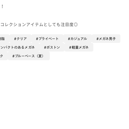
見！
、コレクションアイテムとしても注目度◎
樹脂
クリア
プライベート
カジュアル
メガネ男子
インパクトのあるメガネ
ボストン
軽量メガネ
ク
ブルーベース（夏）