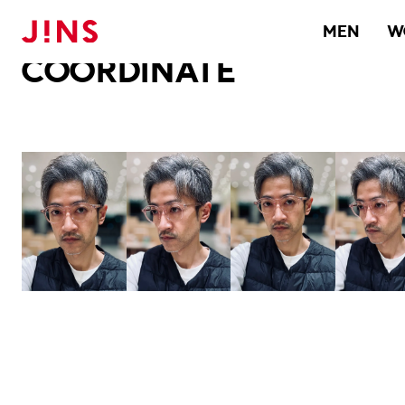
メガネのJINS TOP
JINS MEGANE STYLE
COORDINATE
MEN
W
COORDINATE