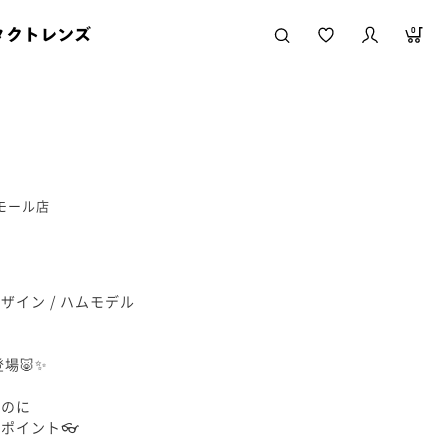
タクトレンズ
0
ニモール店
RY デザイン / ハムモデル
登場🐷✨
なのに
ポイント👓