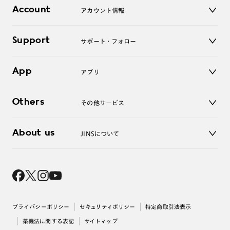
店舗
コンタクトレンズ
Account
アカウント情報
オンラインショップ
老眼鏡
キッズ
マイページ／ログイン
Support
アクセサリー
サポート・フォロー
ログアウト
LINE公式アカウント
お知らせ
App
アプリ
よくあるご質問
ご利用ガイド
JINSアプリ
お問い合わせ
Others
その他サービス
3D WEB試着
About us
JINSについて
レンズ交換
オンラインギフト
Magnify Life
価格案内
会社概要
採用情報
法人のお客様
出店について
プライバシーポリシー
セキュリティポリシー
特定商取引法表示
薬機法に関する表記
サイトマップ