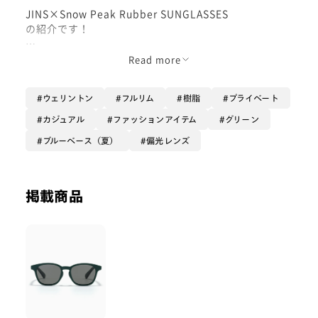
JINS×Snow Peak Rubber SUNGLASSES
の紹介です！
偏光レンズ（グレー）が入っており、
Read more
眩しさを抑えてくれる一本！
ウェリントン
フルリム
樹脂
プライベート
綺麗なカラーリングで、ファッションの
ワンポイントとしても活躍してくれます！
カジュアル
ファッションアイテム
グリーン
ブルーベース（夏）
偏光レンズ
サングラスをお探しの方、
ウェリントンタイプのフレームがお好きな方に
オススメです！
掲載商品
是非お買い求め下さい！
- Waka-