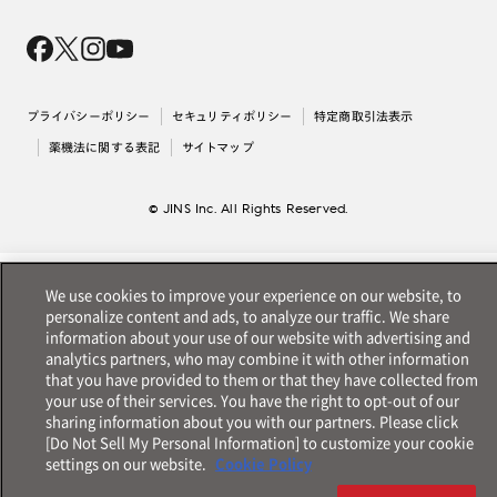
Magnify Life
価格案内
会社概要
採用情報
法人のお客様
出店について
プライバシーポリシー
セキュリティポリシー
特定商取引法表示
薬機法に関する表記
サイトマップ
© JINS Inc. All Rights Reserved.
We use cookies to improve your experience on our website, to
personalize content and ads, to analyze our traffic. We share
information about your use of our website with advertising and
analytics partners, who may combine it with other information
that you have provided to them or that they have collected from
your use of their services. You have the right to opt-out of our
sharing information about you with our partners. Please click
[Do Not Sell My Personal Information] to customize your cookie
settings on our website.
Cookie Policy