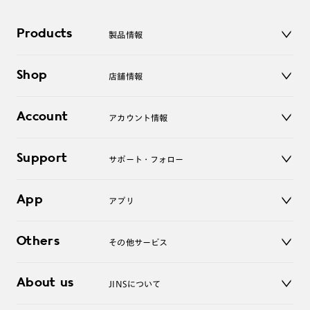
Products
製品情報
メガネ
Shop
店舗情報
サングラス
レンズ
店舗
コンタクトレンズ
Account
アカウント情報
オンラインショップ
老眼鏡
キッズ
マイページ／ログイン
Support
アクセサリー
サポート・フォロー
ログアウト
LINE公式アカウント
お知らせ
App
アプリ
よくあるご質問
ご利用ガイド
JINSアプリ
お問い合わせ
Others
その他サービス
3D WEB試着
About us
JINSについて
レンズ交換
オンラインギフト