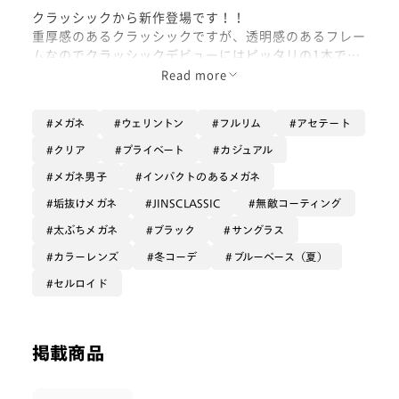
クラッシックから新作登場です！！
重厚感のあるクラッシックですが、透明感のあるフレー
ムなのでクラッシックデビューにはピッタリの1本です
^^
Read more
度なしのサングラスフレームですが、度数を入れてレン
メガネ
ウェリントン
フルリム
アセテート
ズを好きな色にカスタマイズも可能です！
この日はライブだったので薄めのアッシュカラーに無敵
クリア
プライベート
カジュアル
コーティングのカスタマイズで、無駄な映り込みを減ら
メガネ男子
インパクトのあるメガネ
してクリアな視界で楽しむことができました！🏝
垢抜けメガネ
JINSCLASSIC
無敵コーティング
ぜひあなただけの1本にカスタマイズしてみてくださ
太ぶちメガネ
ブラック
サングラス
い！
カラーレンズ
冬コーデ
ブルーベース（夏）
カラーレンズ:アッシュ
セルロイド
コーティング:無敵コーティング
掲載商品