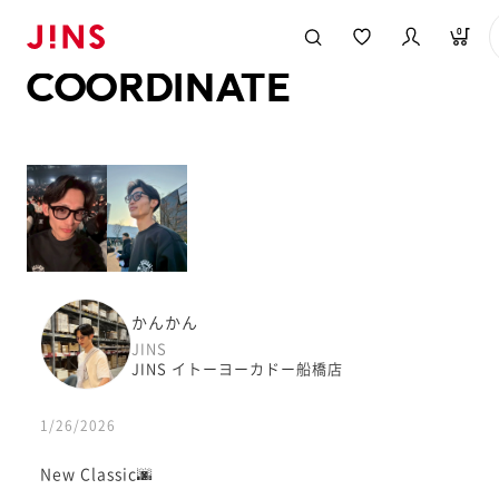
メガネのJINS TOP
JINS MEGANE STYLE
COORDINATE
0
COORDINATE
かんかん
JINS
JINS イトーヨーカドー船橋店
1/26/2026
New Classic🌆