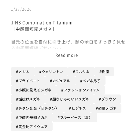
1/27/2026
JINS Combination Titanium
［中顔面短縮メガネ］
目元の位置を自然に引き上げ、顔の余白をすっきり見せ
る中顔面短縮デザイン
太すぎず細すぎず程よいボリューム感のフロントと、上
Read more
品なチタンテンプルの組み合わせで、
トレンド感と大人のきちんと感を両立できます
メガネ
ウェリントン
フルリム
樹脂
軽やかな掛け心地で、長時間でもストレスフリー
プライベート
カジュアル
メガネ男子
小顔に見えるメガネ
ファッションアイテム
「清潔感出したい」「バランスよく見せたい」
そんな方におすすめのちょうどいい
垢抜けメガネ
顔なじみのいいメガネ
ブラウン
美バランスメガネです
チタン合金（βチタン）
ビジネス
軽量メガネ
中顔面短縮メガネ
ブルーベース（夏）
黄金比アイウエア