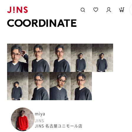
メガネのJINS TOP
JINS MEGANE STYLE
COORDINATE
0
COORDINATE
miya
JINS
JINS 名古屋ユニモール店