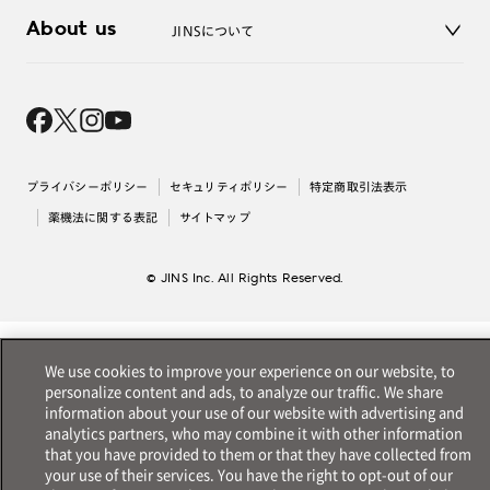
3D WEB試着
About us
JINSについて
レンズ交換
オンラインギフト
Magnify Life
価格案内
会社概要
採用情報
法人のお客様
出店について
プライバシーポリシー
セキュリティポリシー
特定商取引法表示
薬機法に関する表記
サイトマップ
© JINS Inc. All Rights Reserved.
We use cookies to improve your experience on our website, to
personalize content and ads, to analyze our traffic. We share
information about your use of our website with advertising and
analytics partners, who may combine it with other information
that you have provided to them or that they have collected from
your use of their services. You have the right to opt-out of our