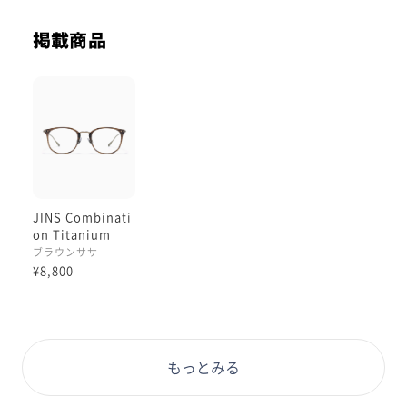
掲載商品
JINS Combinati
on Titanium
［中顔面短縮メガ
ブラウンササ
ネ］
¥8,800
もっとみる