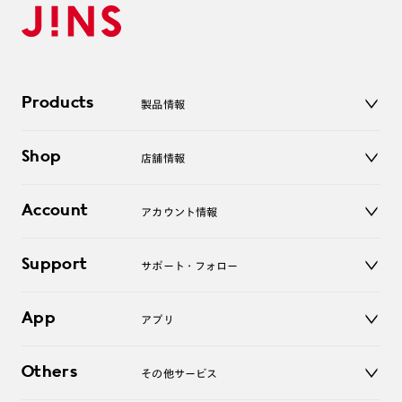
Products
製品情報
メガネ
Shop
店舗情報
サングラス
レンズ
店舗
コンタクトレンズ
Account
アカウント情報
オンラインショップ
老眼鏡
キッズ
マイページ／ログイン
Support
アクセサリー
サポート・フォロー
ログアウト
LINE公式アカウント
お知らせ
App
アプリ
よくあるご質問
ご利用ガイド
JINSアプリ
お問い合わせ
Others
その他サービス