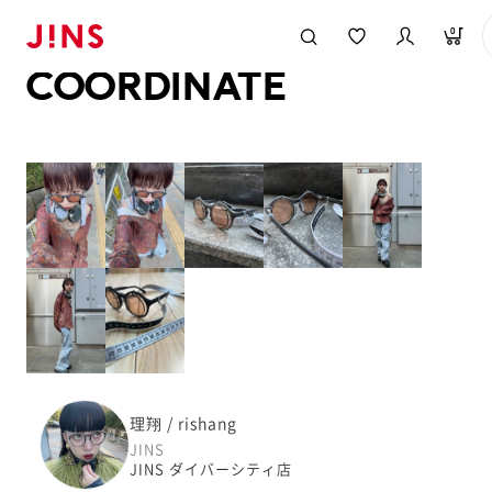
メガネのJINS TOP
JINS MEGANE STYLE
COORDINATE
0
COORDINATE
理翔 / rishang
JINS
JINS ダイバーシティ店