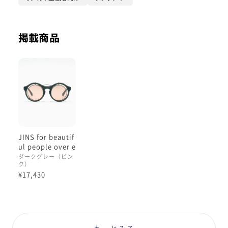
完成度が上がるかと思いました☺︎
丸眼鏡のインパクトも相まって
特に特徴的なこのサングラスに強調して、
掲載商品
特殊な構造のアイテムも相性がいいかも
しれません、
『面白いボトムスやシューズを
持っていらっしゃる方』、
目元と足元の両極で特徴を出すバランスは
いかがでしょうか👀
そして、付いてきます眼鏡チェーンが
JINS for beautif
圧倒的に面白い。
ul people over e
メジャーです📏
ngineering sung
ダークグレー（ピン
ク）
lasses
タイヤとメジャーの組み合わせなので
¥17,430
意外と日常生活に一番根ざしてしてるのは
この丸眼鏡デザインなのかも
しれません😌
手強そうに見えますが、