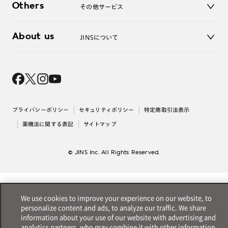
お問い合わせ
Others
その他サービス
3D WEB試着
About us
JINSについて
レンズ交換
オンラインギフト
Magnify Life
価格案内
会社概要
採用情報
法人のお客様
出店について
プライバシーポリシー
セキュリティポリシー
特定商取引法表示
薬機法に関する表記
サイトマップ
© JINS Inc. All Rights Reserved.
We use cookies to improve your experience on our website, to
personalize content and ads, to analyze our traffic. We share
information about your use of our website with advertising and
analytics partners, who may combine it with other information