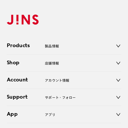
Products
製品情報
メガネ
Shop
店舗情報
サングラス
レンズ
店舗
コンタクトレンズ
Account
アカウント情報
オンラインショップ
老眼鏡
キッズ
マイページ／ログイン
Support
アクセサリー
サポート・フォロー
ログアウト
LINE公式アカウント
お知らせ
App
アプリ
よくあるご質問
ご利用ガイド
JINSアプリ