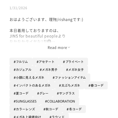
1/31/2026
おはようございます、理翔/rishangです:)
本日着用しておりますのは、
JINS for beautiful peopleより
なかなかタイヤな1型🛞
Read more
「艶のないグレーをベースカラー」に、
レンズを重ね付けるディティールを
フルリム
アセテート
プライベート
施された丸眼鏡のサングラス。
カジュアル
メガネ男子
メガネ女子
すごくタイヤです🛞
小顔に見えるメガネ
ファッションアイテム
そこにちょっとした「無機質な空気」を
インパクトのあるメガネ
太ぶちメガネ
春コーデ
私は感じまして、
夏コーデ
グレー
サングラス
スチームパンクの雰囲気も
SUNGLASSES
COLLABORATION
ほんの僅かでも出せるように
「機械的・幾何学的なデザイン」を持った
カラーレンズ
秋コーデ
冬コーデ
アイテムと合わせると
メガネ上級者向け
ラウンド