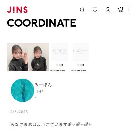
メガネのJINS TOP
JINS MEGANE STYLE
COORDINATE
0
COORDINATE
みーぽん
JINS
-
2/5/2026
みなさまおはようございます🌈✨🌈✨🌈✨️