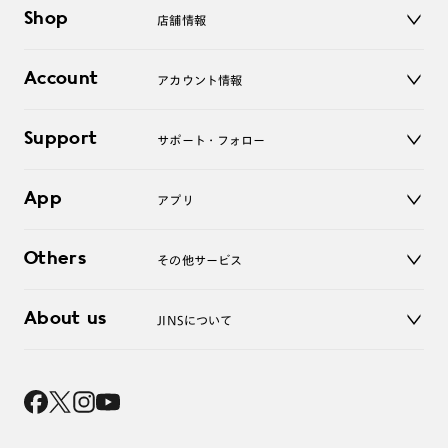
メガネ
Shop
店舗情報
サングラス
レンズ
店舗
コンタクトレンズ
Account
アカウント情報
オンラインショップ
老眼鏡
キッズ
マイページ／ログイン
Support
アクセサリー
サポート・フォロー
ログアウト
LINE公式アカウント
お知らせ
App
アプリ
よくあるご質問
ご利用ガイド
JINSアプリ
お問い合わせ
Others
その他サービス
3D WEB試着
About us
JINSについて
レンズ交換
オンラインギフト
Magnify Life
価格案内
会社概要
採用情報
法人のお客様