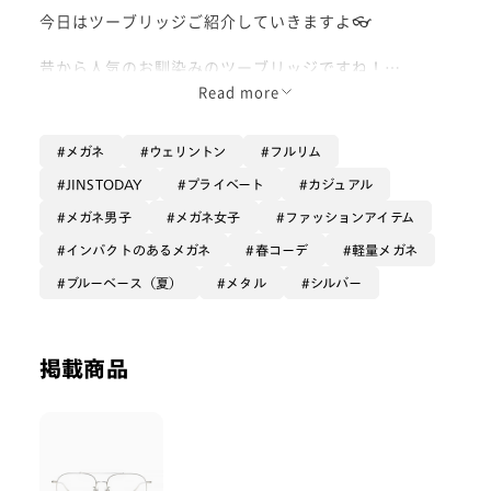
今日はツーブリッジご紹介していきますよ👓
昔から人気のお馴染みのツーブリッジですね！
Read more
今回は手に取りやすい新色を加えて登場しました＼(`･
ω･´)／ﾄﾞｰﾝ
メガネ
ウェリントン
フルリム
このメガネがあれば、コーデがぐんと底上げすること間
JINSTODAY
プライベート
カジュアル
違いなし！
メガネ男子
メガネ女子
ファッションアイテム
色んなコーディネートをキリッと引き締めてくれます✨️
インパクトのあるメガネ
春コーデ
軽量メガネ
ブルーベース（夏）
メタル
シルバー
カラーレンズいれるともっとオシャレに着こなし可能
❤️‍🔥
ぜひ色んなコーディネート試してください✨
掲載商品