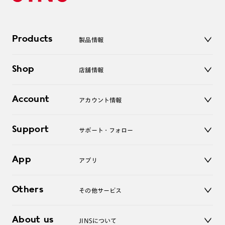
Products
製品情報
メガネ
Shop
店舗情報
サングラス
レンズ
店舗
コンタクトレンズ
Account
アカウント情報
オンラインショップ
老眼鏡
キッズ
マイページ／ログイン
Support
アクセサリー
サポート・フォロー
ログアウト
LINE公式アカウント
お知らせ
App
アプリ
よくあるご質問
ご利用ガイド
JINSアプリ
お問い合わせ
Others
その他サービス
3D WEB試着
About us
JINSについて
レンズ交換