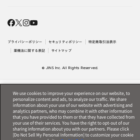
オンラインギフト
Magnify Life
価格案内
会社概要
採用情報
法人のお客様
出店について
プライバシーポリシー
セキュリティポリシー
特定商取引法表示
薬機法に関する表記
サイトマップ
© JINS Inc. All Rights Reserved.
We use cookies to improve your experience on our website, to
personalize content and ads, to analyze our traffic. We share
information about your use of our website with advertising and
analytics partners, who may combine it with other information
that you have provided to them or that they have collected from
your use of their services. You have the right to opt-out of our
sharing information about you with our partners. Please click
[Do Not Sell My Personal Information] to customize your cookie