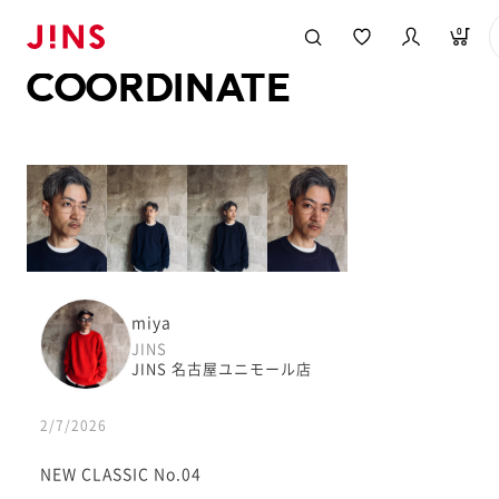
メガネのJINS TOP
JINS MEGANE STYLE
COORDINATE
0
COORDINATE
miya
JINS
JINS 名古屋ユニモール店
2/7/2026
NEW CLASSIC No.04