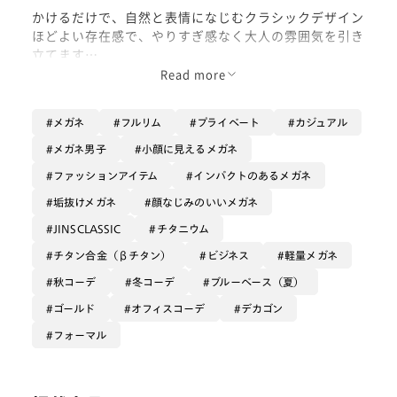
かけるだけで、自然と表情になじむクラシックデザイン
ほどよい存在感で、やりすぎ感なく大人の雰囲気を引き
立てます
Read more
きちんと見せたい日も、リラックスしたい日も使いやす
く、
メガネ
フルリム
プライベート
カジュアル
毎日の装いにそっと寄り添う一本
メガネ男子
小顔に見えるメガネ
今の自分に、しっくりくるクラシックです
ファッションアイテム
インパクトのあるメガネ
垢抜けメガネ
顔なじみのいいメガネ
JINSCLASSIC
チタニウム
チタン合金（βチタン）
ビジネス
軽量メガネ
秋コーデ
冬コーデ
ブルーベース（夏）
ゴールド
オフィスコーデ
デカゴン
フォーマル