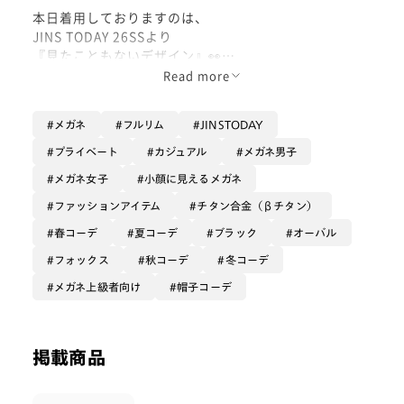
本日着用しておりますのは、
JINS TODAY 26SSより
『見たこともないデザイン』👀
個人的には蝶々🦋と呼んでいます。
Read more
色については、
メガネ
フルリム
JINSTODAY
ブラックカラーをかけていますので
ビルの骨組みのようでもあり、
プライベート
カジュアル
メガネ男子
都会のビル街とはよく合うように
メガネ女子
小顔に見えるメガネ
感じます。
ファッションアイテム
チタン合金（βチタン）
春コーデ
夏コーデ
ブラック
オーバル
この蝶々眼鏡、
フォックス
秋コーデ
冬コーデ
オーバル型のような、
フォックス型でもあるレンズ形状に
メガネ上級者向け
帽子コーデ
ダブルブリッジの要素もありまして、
本当に見たことのないデザインです☺︎
掲載商品
全面チタン素材のため
太縁眼鏡のようなインパクトこそ
ありませんが、