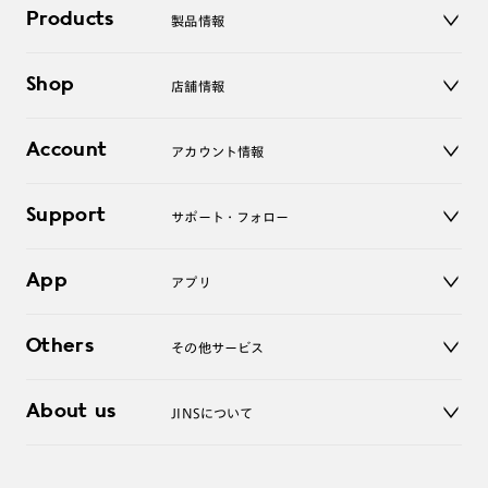
Products
製品情報
メガネ
Shop
店舗情報
サングラス
レンズ
店舗
コンタクトレンズ
Account
アカウント情報
オンラインショップ
老眼鏡
キッズ
マイページ／ログイン
Support
アクセサリー
サポート・フォロー
ログアウト
LINE公式アカウント
お知らせ
App
アプリ
よくあるご質問
ご利用ガイド
JINSアプリ
お問い合わせ
Others
その他サービス
3D WEB試着
About us
JINSについて
レンズ交換
オンラインギフト
Magnify Life
価格案内
会社概要