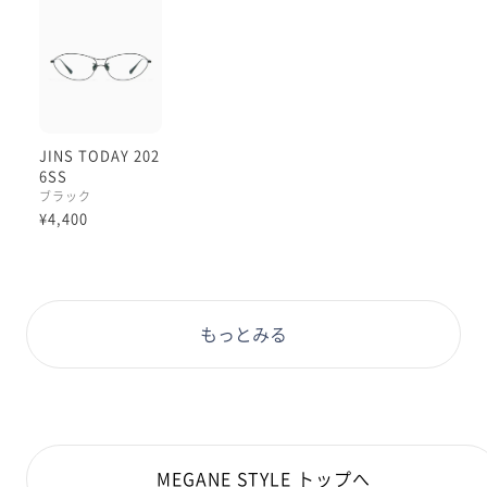
このデザインが目を惹くことは
間違いありませんね☺️
私としては、このブラックチタンの
無骨な印象が面白いという意味合いでも
このフレームのことが好きです。
JINS TODAY 202
6SS
黒ゆえにシンプルでスタンダードでは
ブラック
ありますが、
¥4,400
通常のメタルにはない無愛想感があるの
ですよチタンには。
華のあるフレームデザインとの
もっとみる
ギャップが楽しいのかもしれません😌
これはぜひ店頭で現物をみて、
ご試着もしてみていただきたいですね☺︎
本日もご覧くださりありがとうございます☺︎
MEGANE STYLE トップへ