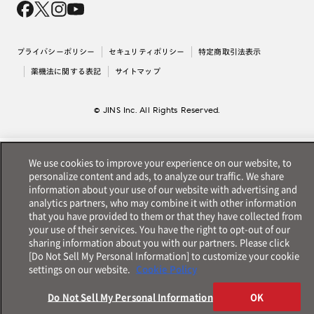
採用情報
法人のお客様
出店について
プライバシーポリシー
セキュリティポリシー
特定商取引法表示
薬機法に関する表記
サイトマップ
© JINS Inc. All Rights Reserved.
We use cookies to improve your experience on our website, to
personalize content and ads, to analyze our traffic. We share
information about your use of our website with advertising and
analytics partners, who may combine it with other information
that you have provided to them or that they have collected from
your use of their services. You have the right to opt-out of our
sharing information about you with our partners. Please click
[Do Not Sell My Personal Information] to customize your cookie
settings on our website.
Cookie Policy
Do Not Sell My Personal Information
OK