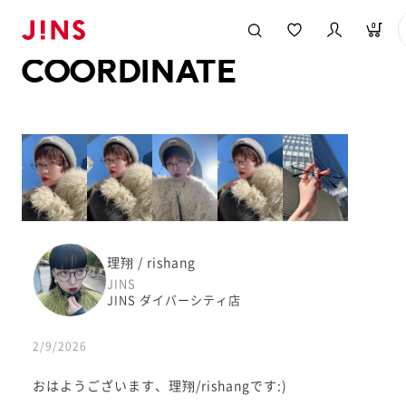
メガネのJINS TOP
JINS MEGANE STYLE
COORDINATE
0
COORDINATE
理翔 / rishang
JINS
JINS ダイバーシティ店
2/9/2026
おはようございます、理翔/rishangです:)