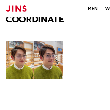
メガネのJINS TOP
JINS MEGANE STYLE
COORDINATE
MEN
W
COORDINATE