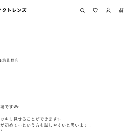
タクトレンズ
0
ール筑紫野店
場です👓
スッキリ見せることができます✨
スが初めて…という方も試しやすいと思います！
）