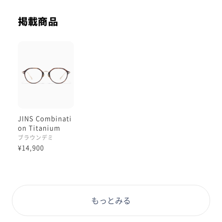
中央の鼻の上のブリッジが細めメタルで繋いであるので
掲載商品
鼻筋がスッキリ見えやすいのが
お気に入りポイントです！
レンズは
大人に人気の
コンシーラーカラーレンズ
ペールピンク
JINS Combinati
を着用しました🌷
on Titanium
［中顔面短縮メガ
ブラウンデミ
ネ］
ほのかなカラーレンズで
¥14,900
より自然でオシャレに見える
ほんとに薄めのほんのりカラーです♪
もっとみる