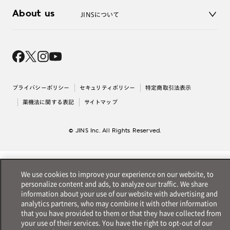
3D WEB試着
About us
JINSについて
レンズ交換
オンラインギフト
Magnify Life
価格案内
会社概要
採用情報
法人のお客様
出店について
プライバシーポリシー
セキュリティポリシー
特定商取引法表示
薬機法に関する表記
サイトマップ
© JINS Inc. All Rights Reserved.
We use cookies to improve your experience on our website, to
personalize content and ads, to analyze our traffic. We share
information about your use of our website with advertising and
analytics partners, who may combine it with other information
that you have provided to them or that they have collected from
your use of their services. You have the right to opt-out of our