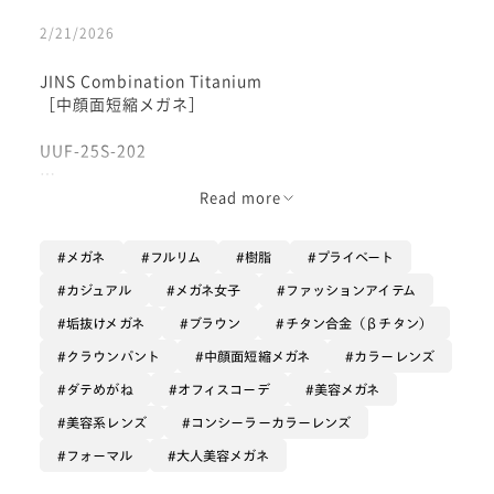
2/21/2026
JINS Combination Titanium
［中顔面短縮メガネ］
UUF-25S-202
フレームはユニセックスサイズなので
Read more
ゆったりめのかけ心地
メガネ
フルリム
樹脂
プライベート
お顔小さめな方にはやや緩めなので
耳後ろや幅ご調整すると
カジュアル
メガネ女子
ファッションアイテム
よりかけやすいと思います😆
垢抜けメガネ
ブラウン
チタン合金（βチタン）
クラウンパント型でメガネの上は目尻が
クラウンパント
中顔面短縮メガネ
カラーレンズ
下がってカットされている型なので
ダテめがね
オフィスコーデ
美容メガネ
美容系レンズ
コンシーラーカラーレンズ
優しいくオシャレな印象
の形です♪
フォーマル
大人美容メガネ