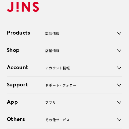
Products
製品情報
メガネ
Shop
店舗情報
サングラス
レンズ
店舗
コンタクトレンズ
Account
アカウント情報
オンラインショップ
老眼鏡
キッズ
マイページ／ログイン
Support
アクセサリー
サポート・フォロー
ログアウト
LINE公式アカウント
お知らせ
App
アプリ
よくあるご質問
ご利用ガイド
JINSアプリ
お問い合わせ
Others
その他サービス