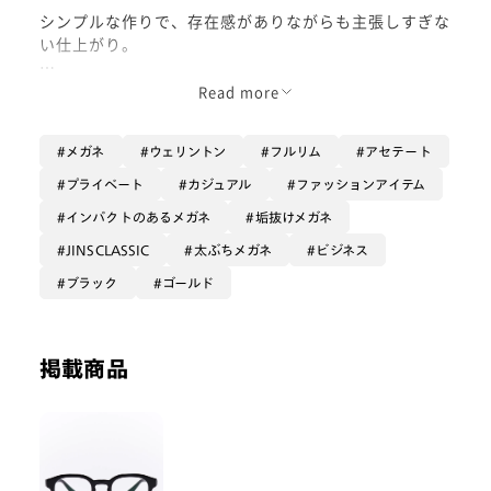
シンプルな作りで、存在感がありながらも主張しすぎな
い仕上がり。
素材ならではの質感もさることながら、カラーや調光に
Read more
初めて挑戦する方にも、ぴったりなサイズ感・デザイン
です。
メガネ
ウェリントン
フルリム
アセテート
是非お試しください。
プライベート
カジュアル
ファッションアイテム
インパクトのあるメガネ
垢抜けメガネ
着用カラー : ブラック
JINSCLASSIC
太ぶちメガネ
ビジネス
ブラック
ゴールド
掲載商品