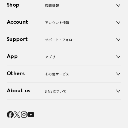
メガネ
Shop
店舗情報
サングラス
レンズ
店舗
コンタクトレンズ
Account
アカウント情報
オンラインショップ
老眼鏡
キッズ
マイページ／ログイン
Support
アクセサリー
サポート・フォロー
ログアウト
LINE公式アカウント
お知らせ
App
アプリ
よくあるご質問
ご利用ガイド
JINSアプリ
お問い合わせ
Others
その他サービス
3D WEB試着
About us
JINSについて
レンズ交換
オンラインギフト
Magnify Life
価格案内
会社概要
採用情報
法人のお客様