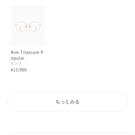
逆に考えると
「美容系レンズとの相性」も圧倒的に
整っています。
チークカラーレンズも
コンシーラーカラーレンズも
Rim Titanium P
メイクの一環ですから、
opular
メイクとぶつからない、という考え方が
ピンク
できますので😌
¥13,900
美容系レンズは、一貫して
ピンク系かオレンジ系のカラーなので
ピンクゴールドの縁と自然に溶け込みます☺︎
もっとみる
それからこのサイズ！
意外とこれまでのチタンフレームには
なかったサイズ感です。
中顔面短縮アイウエアたちと