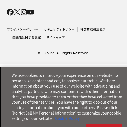
Magnify Life
価格案内
会社概要
採用情報
法人のお客様
出店について
プライバシーポリシー
セキュリティポリシー
特定商取引法表示
薬機法に関する表記
サイトマップ
© JINS Inc. All Rights Reserved.
We use cookies to improve your experience on our website, to
personalize content and ads, to analyze our traffic. We share
information about your use of our website with advertising and
analytics partners, who may combine it with other information
that you have provided to them or that they have collected from
your use of their services. You have the right to opt-out of our
sharing information about you with our partners. Please click
[Do Not Sell My Personal Information] to customize your cookie
settings on our website.
Cookie Policy