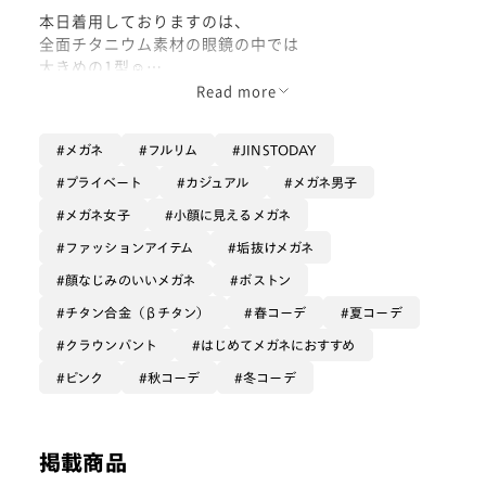
本日着用しておりますのは、
全面チタニウム素材の眼鏡の中では
大きめの1型☺︎
Read more
セルフメイクの印象を大事にしたい人にも、
美容系レンズにご興味をお持ちの方にも
メガネ
フルリム
JINSTODAY
お勧めしたいシリーズ・カラーで
ございます😌
プライベート
カジュアル
メガネ男子
メガネ女子
小顔に見えるメガネ
ピンクゴールドカラーの
細身フレームの良いところは、
ファッションアイテム
垢抜けメガネ
『顔なじみが圧倒的に良く、
顔なじみのいいメガネ
ボストン
メイクとぶつからない』こと💄
チタン合金（βチタン）
春コーデ
夏コーデ
オレンジ感もピンク感もある発色は
クラウンパント
はじめてメガネにおすすめ
どこかの要素でチークメイクのカラーを
ピンク
秋コーデ
冬コーデ
拾って自然になじみますし、
細身であることで
顔に必要以上に色や線を乗せては
掲載商品
きません☺︎