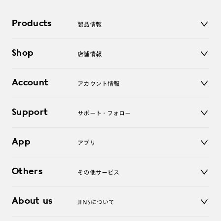
Products
製品情報
メガネ
Shop
店舗情報
サングラス
レンズ
店舗
コンタクトレンズ
Account
アカウント情報
オンラインショップ
老眼鏡
キッズ
マイページ／ログイン
Support
アクセサリー
サポート・フォロー
ログアウト
LINE公式アカウント
お知らせ
App
アプリ
よくあるご質問
ご利用ガイド
JINSアプリ
お問い合わせ
Others
その他サービス
3D WEB試着
About us
JINSについて
レンズ交換
オンラインギフト