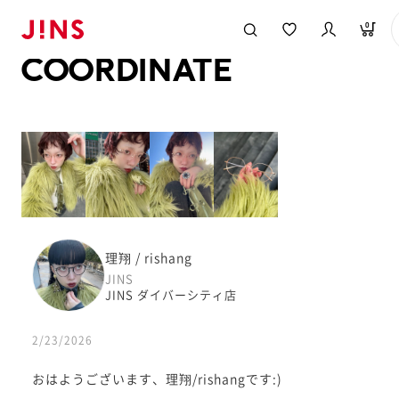
メガネのJINS TOP
JINS MEGANE STYLE
COORDINATE
0
COORDINATE
理翔 / rishang
JINS
JINS ダイバーシティ店
2/23/2026
おはようございます、理翔/rishangです:)