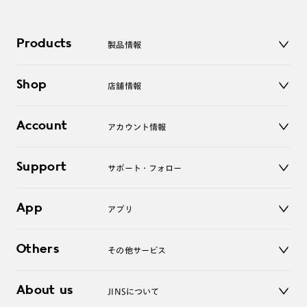
Products
製品情報
メガネ
Shop
店舗情報
サングラス
レンズ
店舗
コンタクトレンズ
Account
アカウント情報
オンラインショップ
老眼鏡
キッズ
マイページ／ログイン
Support
アクセサリー
サポート・フォロー
ログアウト
LINE公式アカウント
お知らせ
App
アプリ
よくあるご質問
ご利用ガイド
JINSアプリ
お問い合わせ
Others
その他サービス
3D WEB試着
About us
JINSについて
レンズ交換