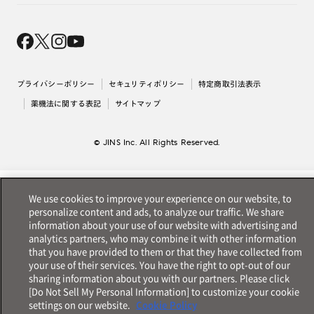
オンラインギフト
Magnify Life
価格案内
会社概要
採用情報
法人のお客様
出店について
プライバシーポリシー
セキュリティポリシー
特定商取引法表示
薬機法に関する表記
サイトマップ
© JINS Inc. All Rights Reserved.
We use cookies to improve your experience on our website, to
personalize content and ads, to analyze our traffic. We share
information about your use of our website with advertising and
analytics partners, who may combine it with other information
that you have provided to them or that they have collected from
your use of their services. You have the right to opt-out of our
sharing information about you with our partners. Please click
[Do Not Sell My Personal Information] to customize your cookie
settings on our website.
Cookie Policy