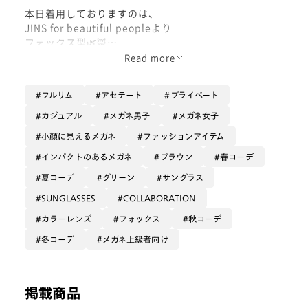
本日着用しておりますのは、
JINS for beautiful peopleより
フォックス型🌿🦊
Read more
少しまだらなブラウンのフレームに、
深めのグリーンレンズ、
フルリム
アセテート
プライベート
重ね付けレンズの爪はイエローゴールドと
『他の植物のツルが絡まった、
カジュアル
メガネ男子
メガネ女子
何でもない草』
小顔に見えるメガネ
ファッションアイテム
というイメージの一本です。🌱
インパクトのあるメガネ
ブラウン
春コーデ
横に印象の強い型、および
夏コーデ
グリーン
サングラス
重ね付け部分でダブルブリッジ仕様に
SUNGLASSES
COLLABORATION
なっているので
街で見る、整えられたブロックの植え込み
カラーレンズ
フォックス
秋コーデ
のような印象も受けます。
冬コーデ
メガネ上級者向け
凄く綺麗ということです😌😌
グリーンのレンズ自体も
自然にまつわる色なだけあり
掲載商品
人間の目に馴染みがある慣れやすいカラー