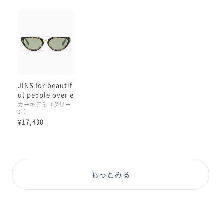
として人気でもあります。
展開数の決して多くない
限定的なアイテムです、
ぜひ店舗で見かけられた際は
お試しいただくだけでも
お楽しみください☺️
JINS for beautif
本日もご覧くださりありがとうございます:)
ul people over e
ngineering sung
カーキデミ（グリー
理翔/rishang
ン）
lasses
¥17,430
もっとみる