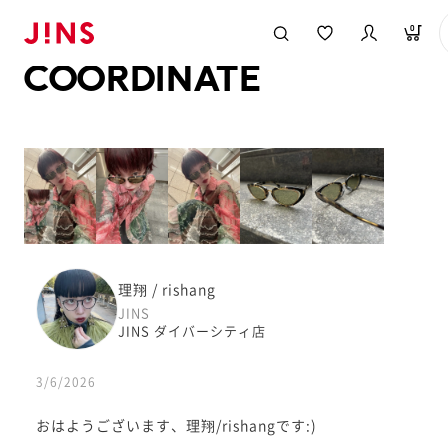
メガネのJINS TOP
JINS MEGANE STYLE
COORDINATE
0
COORDINATE
理翔 / rishang
JINS
JINS ダイバーシティ店
3/6/2026
おはようございます、理翔/rishangです:)