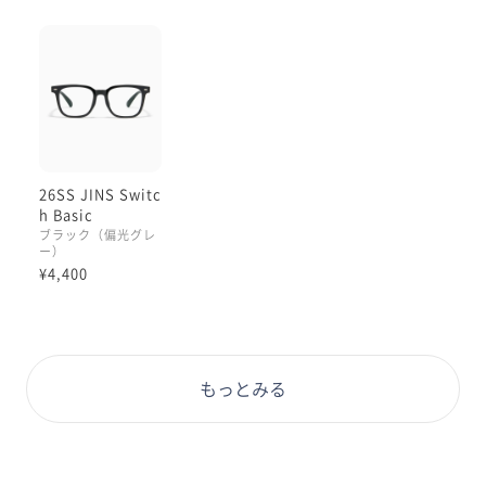
サングラスプレートをつけた時
サングラスは眉が隠れるくらいの方がバランス良くかっ
こよく見えます😆
フレームは厚みがあり、
固めでしっかりしています。
重さはそれなりに😌樹脂素材なので
26SS JINS Switc
見た目の厚みの割に軽いかけ心地ではあります。
h Basic
ブラック（偏光グレ
ー）
¥4,400
鼻パッドも一体型で
壊れにくいので安心感があります。
もっとみる
すごくカッコいい😎雰囲気がでますので
お出かけ用やドライブにピッタリです。
ストレートなラインが綺麗なので
キレイめなお洋服にも合うと思います🌟