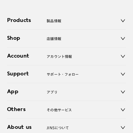
Products
製品情報
メガネ
Shop
店舗情報
サングラス
レンズ
店舗
コンタクトレンズ
Account
アカウント情報
オンラインショップ
老眼鏡
キッズ
マイページ／ログイン
Support
アクセサリー
サポート・フォロー
ログアウト
LINE公式アカウント
お知らせ
App
アプリ
よくあるご質問
ご利用ガイド
JINSアプリ
お問い合わせ
Others
その他サービス
3D WEB試着
About us
JINSについて
レンズ交換