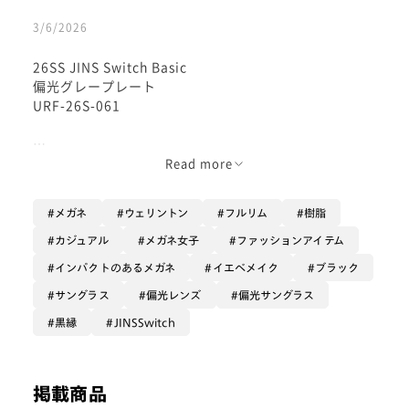
3/6/2026
26SS JINS Switch Basic
偏光グレープレート
URF-26S-061
磁石とブリッジのツメでカチッと着脱可能
Read more
メガネとサングラスの2way で使える
JINS Switch
メガネ
ウェリントン
フルリム
樹脂
キリッとしたラインが美しい
カジュアル
メガネ女子
ファッションアイテム
スクエアウェリントン
インパクトのあるメガネ
イエベメイク
ブラック
眉までの高さのある天地幅でレンズが
サングラス
偏光レンズ
偏光サングラス
かなり大きめです！
黒縁
JINSSwitch
（レンズが大きいと慣れてない度数です視界が広いので
違和感あるかもですので、慣れた度数を入れるのがオス
スメです😭）
掲載商品