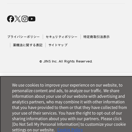
オンラインギフト
Magnify Life
価格案内
会社概要
採用情報
法人のお客様
出店について
プライバシーポリシー
セキュリティポリシー
特定商取引法表示
薬機法に関する表記
サイトマップ
© JINS Inc. All Rights Reserved.
We use cookies to improve your experience on our website, to
personalize content and ads, to analyze our traffic. We share
information about your use of our website with advertising and
analytics partners, who may combine it with other information
that you have provided to them or that they have collected from
your use of their services. You have the right to opt-out of our
sharing information about you with our partners. Please click
[Do Not Sell My Personal Information] to customize your cookie
settings on our website.
Cookie Policy