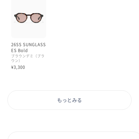
縁に多少赤みが必要でした、程度で、
基本どんなお洋服にも合わせられて
赤みを足すことを楽しめそうです☺︎
レンズ交換対応が可能な仕様と
なっておりますので、
度付きのサングラスにすることも
26SS SUNGLASS
できます😌
ES Bold
ブラウンデミ（ブラ
ウン）
ぜひ各店舗にてお試しくださいね◎
¥3,300
本日もご覧くださりありがとうございます:)
理翔/rishang
もっとみる