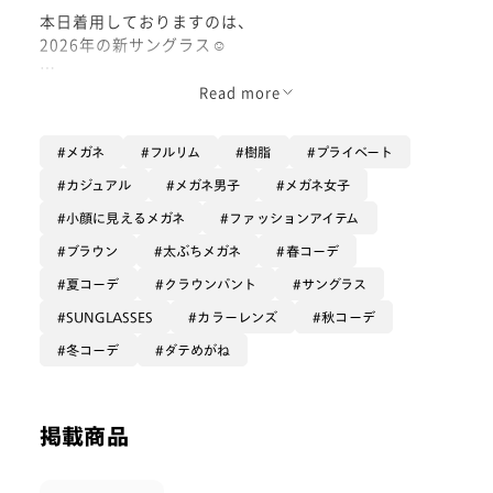
本日着用しておりますのは、
2026年の新サングラス☺︎
レッドが少し強いブラウンのレンズで
Read more
インパクトがあります🟥
メガネ
フルリム
樹脂
プライベート
赤自体が、人間の注意を引く効果のある
色で、これが目元にあることの
カジュアル
メガネ男子
メガネ女子
印象の強さはななかなかです。
小顔に見えるメガネ
ファッションアイテム
少しふわっとしたディティールの
ブラウン
太ぶちメガネ
春コーデ
お洋服に締まりを出してくれるような
夏コーデ
クラウンパント
サングラス
気がいたします😌
SUNGLASSES
カラーレンズ
秋コーデ
冬コーデ
ダテめがね
フレームもブラウンを名乗ってはいますが
しっかり暗いブラウンで
ブラックに劣らないクールさも
掲載商品
持ち合わせています。
レッドブラウンのレンズに馴染むために