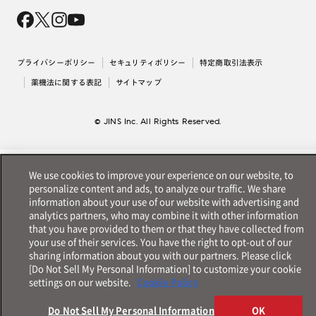
会社概要
採用情報
法人のお客様
出店について
プライバシーポリシー
セキュリティポリシー
特定商取引法表示
薬機法に関する表記
サイトマップ
© JINS Inc. All Rights Reserved.
We use cookies to improve your experience on our website, to
personalize content and ads, to analyze our traffic. We share
information about your use of our website with advertising and
analytics partners, who may combine it with other information
that you have provided to them or that they have collected from
your use of their services. You have the right to opt-out of our
sharing information about you with our partners. Please click
[Do Not Sell My Personal Information] to customize your cookie
settings on our website.
Cookie Policy
Do Not Sell My Personal Information
OK