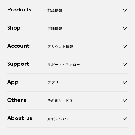
Products
製品情報
メガネ
Shop
店舗情報
サングラス
レンズ
店舗
コンタクトレンズ
Account
アカウント情報
オンラインショップ
老眼鏡
キッズ
マイページ／ログイン
Support
アクセサリー
サポート・フォロー
ログアウト
LINE公式アカウント
お知らせ
App
アプリ
よくあるご質問
ご利用ガイド
JINSアプリ
お問い合わせ
Others
その他サービス
3D WEB試着
About us
JINSについて
レンズ交換
オンラインギフト
Magnify Life
価格案内