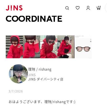
メガネのJINS TOP
JINS MEGANE STYLE
COORDINATE
0
COORDINATE
理翔 / rishang
JINS
JINS ダイバーシティ店
3/7/2026
おはようございます、理翔/rishangです:)