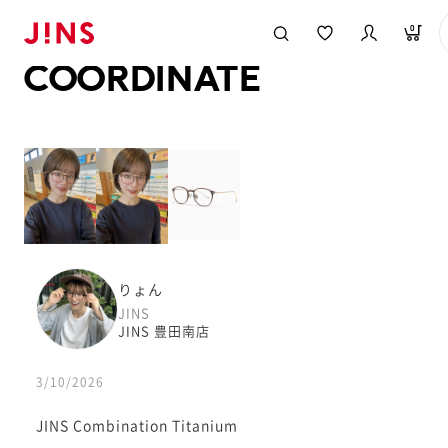
メガネのJINS TOP
JINS MEGANE STYLE
COORDINATE
0
COORDINATE
りょん
JINS
JINS 豊田南店
3/10/2026
JINS Combination Titanium