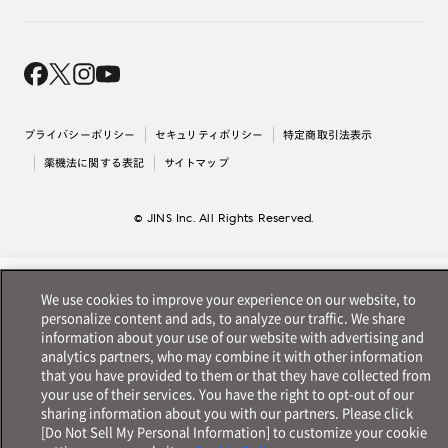
オンラインギフト
Magnify Life
価格案内
会社概要
採用情報
法人のお客様
出店について
プライバシーポリシー
セキュリティポリシー
特定商取引法表示
薬機法に関する表記
サイトマップ
© JINS Inc. All Rights Reserved.
We use cookies to improve your experience on our website, to
personalize content and ads, to analyze our traffic. We share
information about your use of our website with advertising and
analytics partners, who may combine it with other information
that you have provided to them or that they have collected from
your use of their services. You have the right to opt-out of our
sharing information about you with our partners. Please click
[Do Not Sell My Personal Information] to customize your cookie