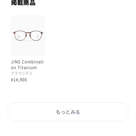
掲載商品
JINS Combinati
on Titanium
［中顔面短縮メガ
ブラウンデミ
ネ］
¥14,900
もっとみる