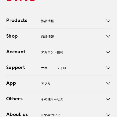
Products
製品情報
メガネ
Shop
店舗情報
サングラス
レンズ
店舗
コンタクトレンズ
Account
アカウント情報
オンラインショップ
老眼鏡
キッズ
マイページ／ログイン
Support
アクセサリー
サポート・フォロー
ログアウト
LINE公式アカウント
お知らせ
App
アプリ
よくあるご質問
ご利用ガイド
JINSアプリ
お問い合わせ
Others
その他サービス
3D WEB試着
About us
JINSについて
レンズ交換