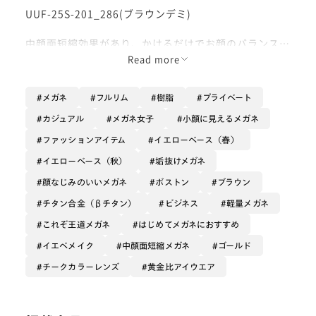
UUF-25S-201_286(ブラウンデミ)
中顔面短縮効果があり、かけるだけでお顔のバランスを
整えてくれる神フレームです🫶
Read more
軽量樹脂とβチタン素材のコンビフレームのため、とて
メガネ
フルリム
樹脂
プライベート
も軽くてかけ心地がよく、長時間かけていても疲れにく
いのが嬉しいポイント🥲
カジュアル
メガネ女子
小顔に見えるメガネ
ファッションアイテム
イエローベース（春）
しなやかで壊れにくいので長くご愛用いただける一本で
す！✨
イエローベース（秋）
垢抜けメガネ
顔なじみのいいメガネ
ボストン
ブラウン
テンプルや鼻パッドのゴールドがさりげなく輝いてく
チタン合金（βチタン）
ビジネス
軽量メガネ
れ、上品な印象に魅せてくれます！
これぞ王道メガネ
はじめてメガネにおすすめ
今回着用しているレンズは『チークレンズ』のピンクで
イエベメイク
中顔面短縮メガネ
ゴールド
す💗
チークカラーレンズ
黄金比アイウエア
すっぴんでもかけるだけで血色感を出してくれます♫
ぜひお試しください🤍