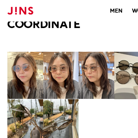
メガネのJINS TOP
JINS MEGANE STYLE
COORDINATE
MEN
W
COORDINATE