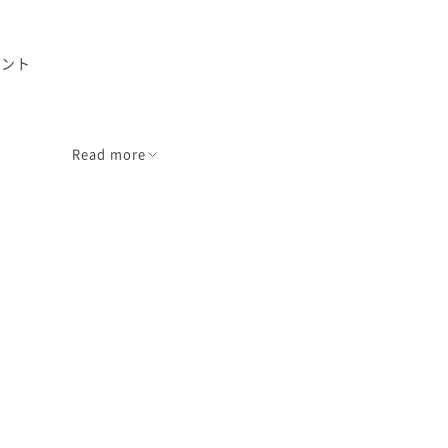
イント
ウン系
Read more
濃さが少し
濃度です。
。