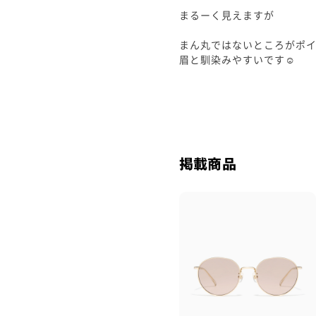
まるーく見えますが
まん丸ではないところがポ
眉と馴染みやすいです☺️
レンズの色味が優しいブラ
濃さは中くらい！
レンズの反射によって
外から見ると角度によって
掲載商品
変化して見えます。
目が透けて見えるくらいの
メタルは細身ですが
素材は固め
かけ心地が安定しています