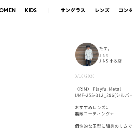
サングラス
レンズ
コン
OMEN
KIDS
たす。
JINS
JINS 小牧店
3/16/2026
〈R!M〉 Playful Metal
UMF-25S-312_296(シルバ
おすすめレンズ⤵︎
無敵コーティング✨
個性的な玉型に細身のリムで