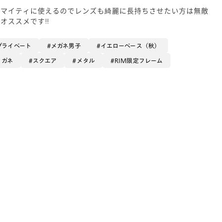
ルマイティに使えるのでレンズも綺麗に長持ちさせたい方は無敵
オススメです‼️
プライベート
メガネ男子
イエローベース（秋）
メガネ
スクエア
メタル
RIM限定フレーム