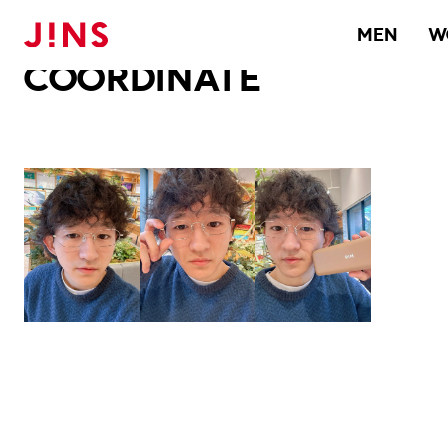
メガネのJINS TOP
JINS MEGANE STYLE
COORDINATE
MEN
W
COORDINATE