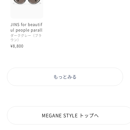
〈可視光線透過率〉
14%
JINS for beautif
ul people parall
ax sunglasses
ダークグレー（ブラ
ウン）
¥8,800
もっとみる
MEGANE STYLE トップへ