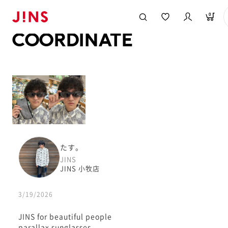
メガネのJINS TOP
JINS MEGANE STYLE
COORDINATE
0
COORDINATE
たす。
JINS
JINS 小牧店
3/19/2026
JINS for beautiful people
parallax sunglasses