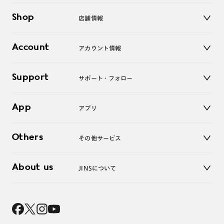
メガネ
Shop
店舗情報
サングラス
レンズ
店舗
コンタクトレンズ
Account
アカウント情報
オンラインショップ
老眼鏡
キッズ
マイページ／ログイン
Support
アクセサリー
サポート・フォロー
ログアウト
LINE公式アカウント
お知らせ
App
アプリ
よくあるご質問
ご利用ガイド
JINSアプリ
お問い合わせ
Others
その他サービス
3D WEB試着
About us
JINSについて
レンズ交換
オンラインギフト
Magnify Life
価格案内
会社概要
採用情報
法人のお客様