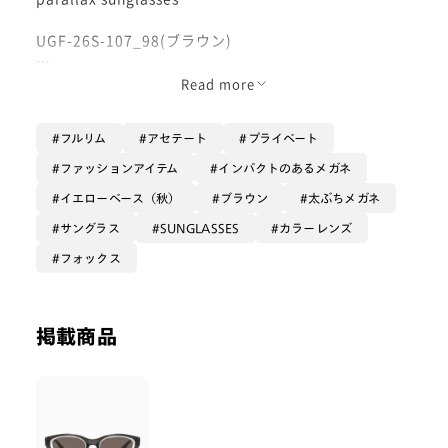
UGF-26S-107_98(ブラウン)
Beautiful Peapleとのコラボ第2弾！
Read more
"視差"をテーマにフレーム構造に意図的なズレを組み込
み奥行きを生み出したフレーム🕶️
フルリム
アセテート
プライベート
2つのリムを重ねるような構造と2色の異なるカラーを
ファッションアイテム
インパクトのあるメガネ
使うことで視覚的に2重のラインが浮かび上がるよう設
イエローベース（秋）
ブラウン
太ぶちメガネ
計されています！
サングラス
SUNGLASSES
カラーレンズ
メガネ拭きと一体になったメッシュ素材のケースも付い
フォックス
てきます‼️
レンズ交換をして度付きにしたい方は+3300円の交換代
が必要です。
掲載商品
その上色付きレンズにしたい方は更に+3300円がかかり
ます。
〈紫外線透過率〉
0.1%以下