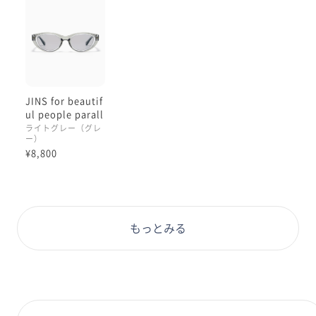
浮いた感じ・立体感のある
ディティール』です😌
この後付け・重ね付けしたかのような
デザインが、JINS for beautiful people
にしかない魅力ですよね、
すごく目立つディティールではなく
JINS for beautif
「気がついたら目元に奥行きが出て
ul people parall
目力が出る」ようなイメージです。
ax sunglasses
ライトグレー（グレ
ー）
¥8,800
第1段から展開店舗が拡大しましたので
ぜひbeautiful peopleさまの
雰囲気も楽しみながら
お立ち寄りの店舗にて
もっとみる
お試しいただきたいです☺️
本日もご覧くださりありがとうございます☺︎
理翔/rishang