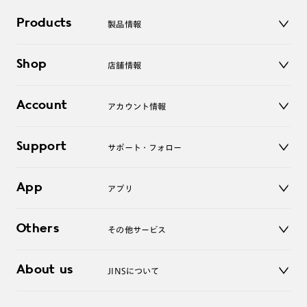
Products
製品情報
メガネ
Shop
店舗情報
サングラス
レンズ
店舗
コンタクトレンズ
Account
アカウント情報
オンラインショップ
老眼鏡
キッズ
マイページ／ログイン
Support
アクセサリー
サポート・フォロー
ログアウト
LINE公式アカウント
お知らせ
App
アプリ
よくあるご質問
ご利用ガイド
JINSアプリ
お問い合わせ
Others
その他サービス
3D WEB試着
About us
JINSについて
レンズ交換
オンラインギフト
Magnify Life
価格案内