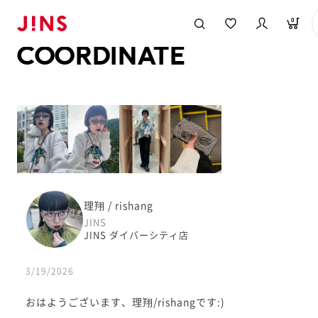
メガネのJINS TOP
JINS MEGANE STYLE
COORDINATE
0
COORDINATE
理翔 / rishang
JINS
JINS ダイバーシティ店
3/19/2026
おはようございます、理翔/rishangです:)