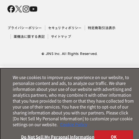
会社概要
採用情報
法人のお客様
出店について
プライバシーポリシー
セキュリティポリシー
特定商取引法表示
薬機法に関する表記
サイトマップ
© JINS Inc. All Rights Reserved.
We use cookies to improve your experience on our website, to
personalize content and ads, to analyze our traffic. We share
information about your use of our website with advertising and
analytics partners, who may combine it with other information
that you have provided to them or that they have collected from
your use of their services. You have the right to opt-out of our
sharing information about you with our partners. Please click
[Do Not Sell My Personal Information] to customize your cookie
settings on our website.
Cookie Policy
Do Not Sell My Personal Information
OK