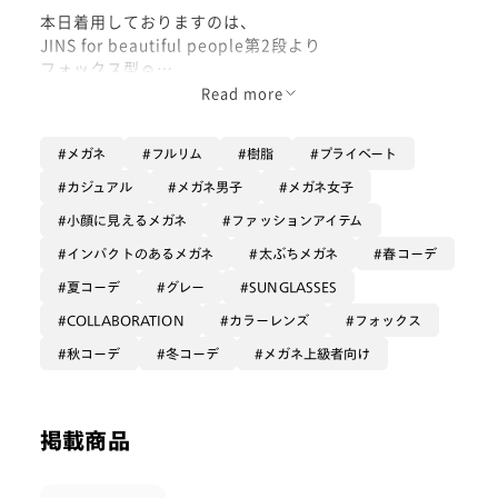
本日着用しておりますのは、
JINS for beautiful people第2段より
フォックス型☺︎
Read more
グレーフレームにグレーレンズを合わせ、
色合い自体は突飛なところは
メガネ
フルリム
樹脂
プライベート
ありませんので
実は1番お洋服に取り入れやすいのは
カジュアル
メガネ男子
メガネ女子
こちらかもしれません。
小顔に見えるメガネ
ファッションアイテム
暖かくなって、シンプルにトレーナー1枚
インパクトのあるメガネ
太ぶちメガネ
春コーデ
で成立する日などに、
夏コーデ
グレー
SUNGLASSES
『気持ちフォックス型で
COLLABORATION
カラーレンズ
フォックス
アクセントを持たせつつも
カラーコーディネートは簡単に』
秋コーデ
冬コーデ
メガネ上級者向け
といったバランスが楽しめるのでは
ないでしょうか☺️
掲載商品
そしてこちらよく見ると、
『レンズ部分を後付けしたような