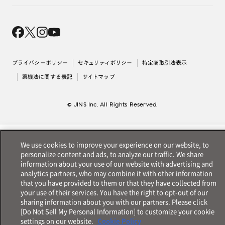
オンラインギフト
Magnify Life
価格案内
会社概要
採用情報
法人のお客様
出店について
プライバシーポリシー
セキュリティポリシー
特定商取引法表示
薬機法に関する表記
サイトマップ
© JINS Inc. All Rights Reserved.
We use cookies to improve your experience on our website, to
personalize content and ads, to analyze our traffic. We share
information about your use of our website with advertising and
analytics partners, who may combine it with other information
that you have provided to them or that they have collected from
your use of their services. You have the right to opt-out of our
sharing information about you with our partners. Please click
[Do Not Sell My Personal Information] to customize your cookie
settings on our website.
Cookie Policy