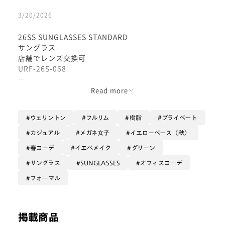
3/20/2026
26SS SUNGLASSES STANDARD
サングラス
店舗でレンズ交換可
URF-26S-068
Read more
飾り無しのシンプルなスタンダードタイプ
ウェリントン
フルリム
樹脂
プライベート
外で陽射しを浴びた時の
カーキの色味が爽やかで夏を感じるサングラス☀️🏔️🏖️
カジュアル
メガネ女子
イエローベース（秋）
春コーデ
イエベメイク
グリーン
天地の幅のあるサングラスらしい
サングラス
SUNGLASSES
オフィスコーデ
大きめのウェリントン型で
フォーマル
目元周りをしっかりカバー！
軽量樹脂なのでかけ心地も楽です。
掲載商品