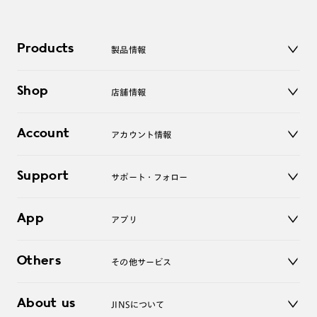
Products
製品情報
メガネ
Shop
店舗情報
サングラス
レンズ
店舗
コンタクトレンズ
Account
アカウント情報
オンラインショップ
老眼鏡
キッズ
マイページ／ログイン
Support
アクセサリー
サポート・フォロー
ログアウト
LINE公式アカウント
お知らせ
App
アプリ
よくあるご質問
ご利用ガイド
JINSアプリ
お問い合わせ
Others
その他サービス
3D WEB試着
About us
JINSについて
レンズ交換