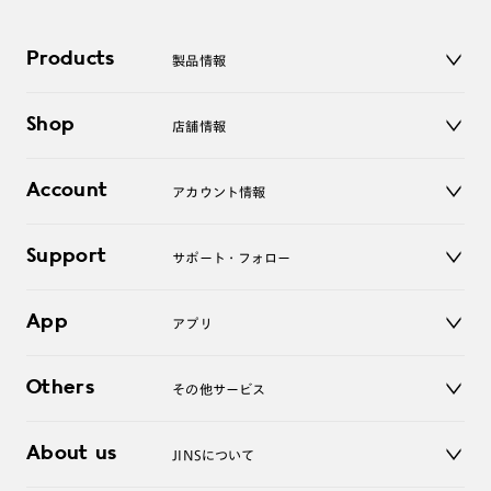
Products
製品情報
メガネ
Shop
店舗情報
サングラス
レンズ
店舗
コンタクトレンズ
Account
アカウント情報
オンラインショップ
老眼鏡
キッズ
マイページ／ログイン
Support
アクセサリー
サポート・フォロー
ログアウト
LINE公式アカウント
お知らせ
App
アプリ
よくあるご質問
ご利用ガイド
JINSアプリ
お問い合わせ
Others
その他サービス
3D WEB試着
About us
JINSについて
レンズ交換
オンラインギフト