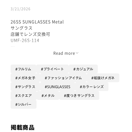
3/21/2026
26SS SUNGLASSES Metal
サングラス
店舗でレンズ交換可
UMF-26S-114
Read more
43% 程々の濃さはありますが
目が透けて見えるくらいの外の色味が
フルリム
プライベート
カジュアル
自然なブルー系のレンズ
メガネ女子
ファッションアイテム
垢抜けメガネ
オシャレで馴染みやすい
サングラス
SUNGLASSES
カラーレンズ
メタルフレームのスクエアタイプです♪
スクエア
メタル
度つきサングラス
シルバー
フレームはしっかりとしていて
固めで安心感のあるステンレス
掲載商品