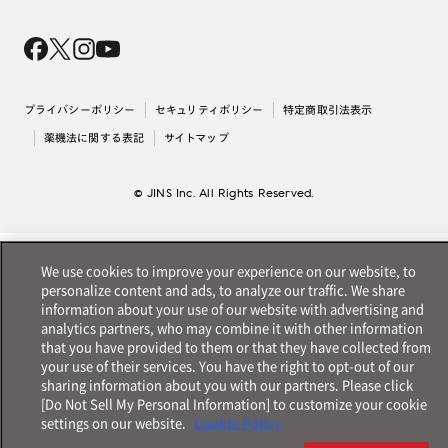
Magnify Life
価格案内
会社概要
採用情報
法人のお客様
出店について
プライバシーポリシー
セキュリティポリシー
特定商取引法表示
薬機法に関する表記
サイトマップ
© JINS Inc. All Rights Reserved.
We use cookies to improve your experience on our website, to
personalize content and ads, to analyze our traffic. We share
information about your use of our website with advertising and
analytics partners, who may combine it with other information
that you have provided to them or that they have collected from
your use of their services. You have the right to opt-out of our
sharing information about you with our partners. Please click
[Do Not Sell My Personal Information] to customize your cookie
settings on our website.
Cookie Policy