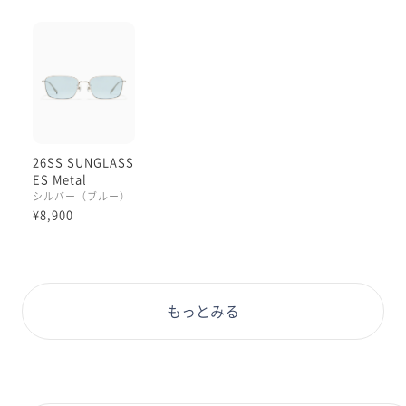
ステンレス素材はしなりはあまりないですが
形が固めで安定しているので
一度しっかり調整すれば
形が変わりにくくて、安定したかけ心地に
なる所がとても好きです😊
JINSのサングラスは度なしのレンズでも
26SS SUNGLASS
ＵＶ400 で紫外線対策しっかりしてます。
ES Metal
レンズもこだわっていて軽くてかけ心地良いです♪
シルバー（ブルー）
¥8,900
もっとみる