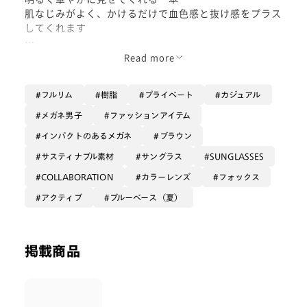
肌なじみがよく、かけるだけで血色感と抜け感をプラス
してくれます
Parallaxデザインによるさりげない奥行き感が、シンプ
Read more
ルすぎず程よいアクセントに
ブラウンレンズはコントラストを自然に高め、やわらか
フルリム
樹脂
プライベート
カジュアル
い見え方で長時間でも快適に使えます
メガネ男子
ファッションアイテム
カジュアルはもちろん意外ときれいめにも合わせやす
インパクトのあるメガネ
ブラウン
く、コーデのポイントになるカラーサングラスです
サスティナブル素材
サングラス
SUNGLASSES
COLLABORATION
カラーレンズ
フォックス
アクティブ
ブルーベース（夏）
掲載商品