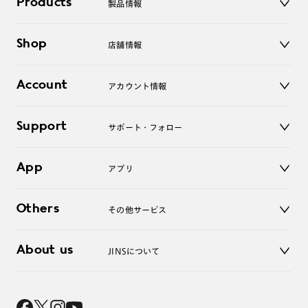
Products
製品情報
メガネ
Shop
店舗情報
サングラス
レンズ
店舗
コンタクトレンズ
Account
アカウント情報
オンラインショップ
老眼鏡
キッズ
マイページ／ログイン
Support
アクセサリー
サポート・フォロー
ログアウト
LINE公式アカウント
お知らせ
App
アプリ
よくあるご質問
ご利用ガイド
JINSアプリ
お問い合わせ
Others
その他サービス
3D WEB試着
About us
JINSについて
レンズ交換
オンラインギフト
Magnify Life
価格案内
会社概要