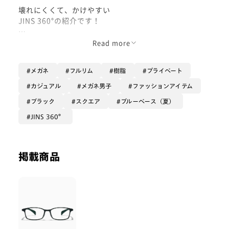
壊れにくくて、かけやすい
JINS 360°の紹介です！
上下左右に可動する特殊な機構のヒンジで、
Read more
壊れにくさを実現！
メガネ
フルリム
樹脂
プライベート
軽量素材を使用しているので、
かけ心地も抜群です！
カジュアル
メガネ男子
ファッションアイテム
ブラック
スクエア
ブルーベース（夏）
壊れにくいフレームをお探しの方、
スクエアタイプのメガネがお好きな方に
JINS 360°
オススメです！
是非お買い求め下さい！
掲載商品
- Waka-