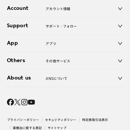
店舗
コンタクトレンズ
Account
アカウント情報
オンラインショップ
老眼鏡
キッズ
マイページ／ログイン
Support
アクセサリー
サポート・フォロー
ログアウト
LINE公式アカウント
お知らせ
App
アプリ
よくあるご質問
ご利用ガイド
JINSアプリ
お問い合わせ
Others
その他サービス
3D WEB試着
About us
JINSについて
レンズ交換
オンラインギフト
Magnify Life
価格案内
会社概要
採用情報
法人のお客様
出店について
プライバシーポリシー
セキュリティポリシー
特定商取引法表示
薬機法に関する表記
サイトマップ