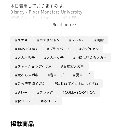
本日着用しておりますのは、
Disney / Pixer Monsters University
デザインより、ジョニーモデル🐮
Read more
グラデーションカラーデザインの
大きなウェリントン型です。
メガネ
ウェリントン
フルリム
樹脂
かなりしっかり直線的で角感が際立ち、
JINSTODAY
プライベート
カジュアル
クールでスマートな雰囲気ある
メガネ男子
メガネ女子
小顔に見えるメガネ
フレームデザインですね📖✴︎
ファッションアイテム
垢抜けメガネ
ポイントで光るゴールドも
太ぶちメガネ
春コーデ
夏コーデ
優しい知性のイメージです、
これぞ王道メガネ
はじめてメガネにおすすめ
ジョニーの角モチーフと鼻パッドの
カラーのことです👿☺️
グレー
ブラック
COLLABORATION
秋コーデ
冬コーデ
一方でこの大きさは
ちょっと大袈裟で可愛らしく、
POPなテンションで進む作中の会話や
ジョニーの体格を表すのに
掲載商品
合っているように感じます。