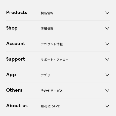
Products
製品情報
メガネ
Shop
店舗情報
サングラス
レンズ
店舗
コンタクトレンズ
Account
アカウント情報
オンラインショップ
老眼鏡
キッズ
マイページ／ログイン
Support
アクセサリー
サポート・フォロー
ログアウト
LINE公式アカウント
お知らせ
App
アプリ
よくあるご質問
ご利用ガイド
JINSアプリ
お問い合わせ
Others
その他サービス
3D WEB試着
About us
JINSについて
レンズ交換
オンラインギフト