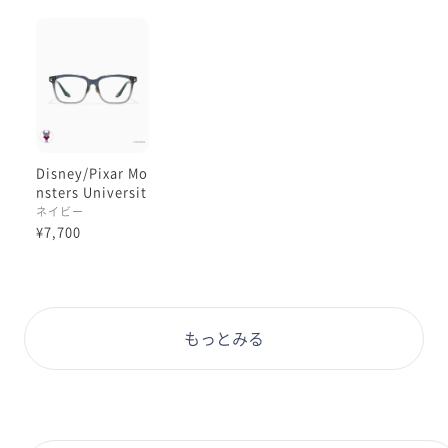
このバランスが楽しくて
思わず手に取ってしまうのが
当シリーズの魅力なのかも
しれませんね☺️
各店舗でお試しいただけます。
全体の展示も可愛いので
Disney/Pixar Mo
見にいらしてくださいね:)
nsters Universit
y デザイン / ジョ
ネイビー
ニーモデル
¥7,700
本日もご覧くださりありがとうございます☺︎
理翔/rishang
もっとみる