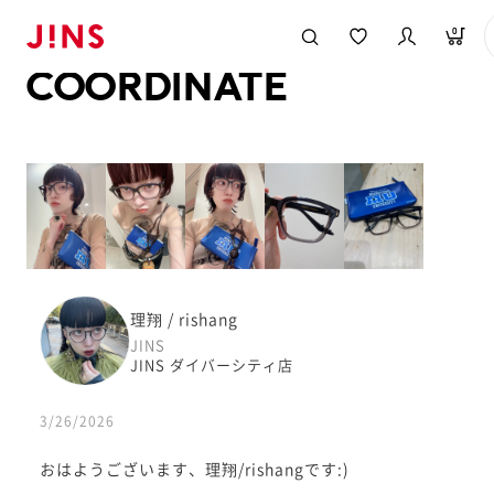
メガネのJINS TOP
JINS MEGANE STYLE
COORDINATE
0
COORDINATE
理翔 / rishang
JINS
JINS ダイバーシティ店
3/26/2026
おはようございます、理翔/rishangです:)