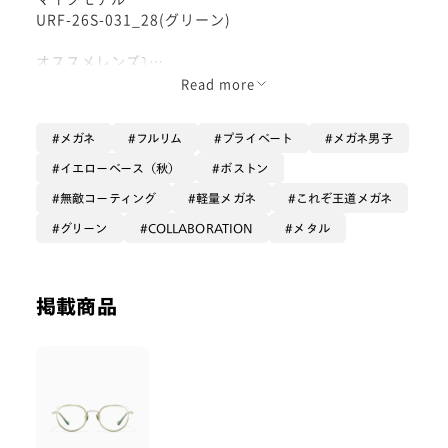
URF-26S-031_28(グリーン)
オススメレンズ⤵︎
無敵コーティング✨
Read more
モンスターズインクのマイクとサリーの出会いの物語
メガネ
フルリム
プライベート
メガネ男子
『モンスターズユニバーシティ』をモチーフにしたフレ
ーム👓
イエローベース（秋）
ボストン
無敵コーティング
軽量メガネ
これぞ王道メガネ
お話の中に登場するキャラクターを怖がらせ大会のチー
ムごとに表現してます！
グリーン
COLLABORATION
メタル
セットで付いてくるセリートはチームの横断幕のような
デザインになっており、ケースはスクール感溢れる素材
掲載商品
になってます‼️
限定フレームなので長く綺麗に使いたい方はレンズを無
敵コーティングで仕上げるのがオススメです✨