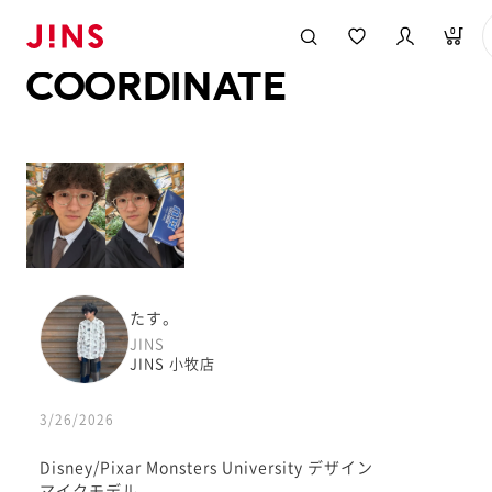
メガネのJINS TOP
JINS MEGANE STYLE
COORDINATE
0
COORDINATE
たす。
JINS
JINS 小牧店
3/26/2026
Disney/Pixar Monsters University デザイン
マイクモデル