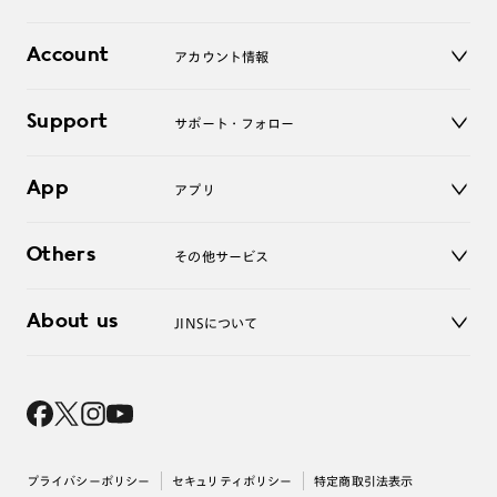
レンズ
店舗
コンタクトレンズ
Account
アカウント情報
オンラインショップ
老眼鏡
キッズ
マイページ／ログイン
Support
アクセサリー
サポート・フォロー
ログアウト
LINE公式アカウント
お知らせ
App
アプリ
よくあるご質問
ご利用ガイド
JINSアプリ
お問い合わせ
Others
その他サービス
3D WEB試着
About us
JINSについて
レンズ交換
オンラインギフト
Magnify Life
価格案内
会社概要
採用情報
法人のお客様
出店について
プライバシーポリシー
セキュリティポリシー
特定商取引法表示