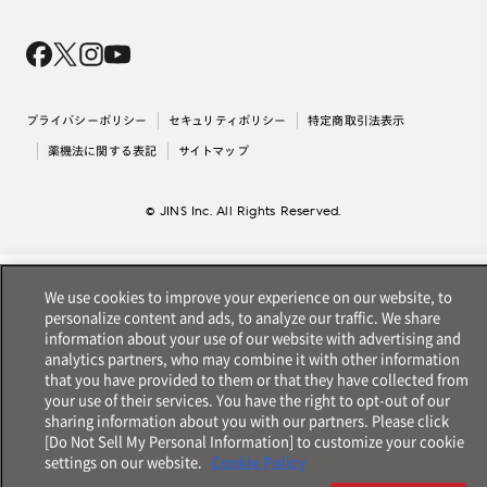
Magnify Life
価格案内
会社概要
採用情報
法人のお客様
出店について
プライバシーポリシー
セキュリティポリシー
特定商取引法表示
薬機法に関する表記
サイトマップ
© JINS Inc. All Rights Reserved.
We use cookies to improve your experience on our website, to
personalize content and ads, to analyze our traffic. We share
information about your use of our website with advertising and
analytics partners, who may combine it with other information
that you have provided to them or that they have collected from
your use of their services. You have the right to opt-out of our
sharing information about you with our partners. Please click
[Do Not Sell My Personal Information] to customize your cookie
settings on our website.
Cookie Policy