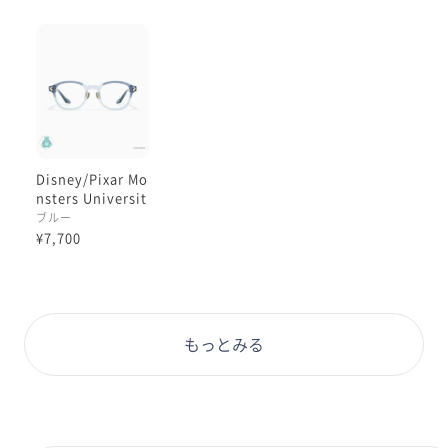
横のテンプルの芯が
透けて見えるのも素敵😆
それぞれのキャラクターごとの
飾りのメタルパーツにも注目です👀！！
学生証の様なメガネケースは
Disney/Pixar Mo
裏面が凸凹のエンボス加工になっています♪
nsters Universit
y デザイン / サリ
ブルー
メガネを入れてもゆったりめのケースすごく使いやすい
ーモデル
¥7,700
サイズ感です。
もっとみる