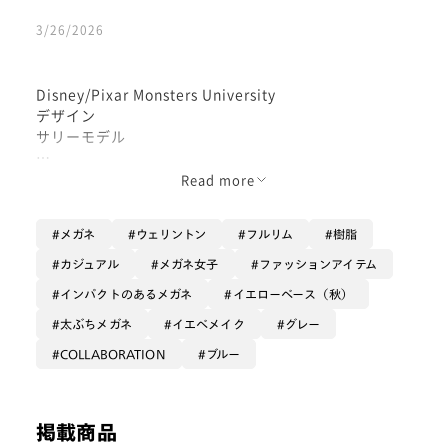
3/26/2026
Disney/Pixar Monsters University
デザイン
サリーモデル
URF-26S-032
Read more
メガネ
ウェリントン
フルリム
樹脂
フレーム自体に厚みがありますが
軽量樹脂タイプなのでかけ心地が良いです🙆
カジュアル
メガネ女子
ファッションアイテム
インパクトのあるメガネ
イエローベース（秋）
サリーモデルならではの
水色から濃い青への切り替わりのある
太ぶちメガネ
イエベメイク
グレー
フレームが綺麗です。
COLLABORATION
ブルー
フロントの色が切り替わる部分は
濃い部分のところが少し立体感あり高さが、盛ってあり
ます！
掲載商品