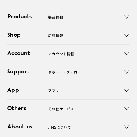
Products
製品情報
メガネ
Shop
店舗情報
サングラス
レンズ
店舗
コンタクトレンズ
Account
アカウント情報
オンラインショップ
老眼鏡
キッズ
マイページ／ログイン
Support
アクセサリー
サポート・フォロー
ログアウト
LINE公式アカウント
お知らせ
App
アプリ
よくあるご質問
ご利用ガイド
JINSアプリ
お問い合わせ
Others
その他サービス
3D WEB試着
About us
JINSについて
レンズ交換
オンラインギフト