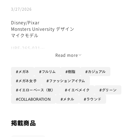
3/27/2026
Disney/Pixar
Monsters University デザイン
マイクモデル
URF-26S-031
Read more
メガネ
フルリム
樹脂
カジュアル
クリア樹脂素材なので
とてもさりげないですが😆
メガネ女子
ファッションアイテム
両目の外側斜め上に角が付いております♪
イエローベース（秋）
イエベメイク
グリーン
COLLABORATION
メタル
ラウンド
フロントはステンレスの内側に樹脂の巻きが
あるのですが
掲載商品
ややグリーンに見えます‼️