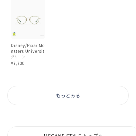
じっくり見ますと
フロントの樹脂部分に
鼻側の方から薄い透明感のある黄緑色が
目尻側に向かってクリアになる様
グラデーションになっていました。
Disney/Pixar Mo
ほんのり黄緑色を感じるのは
nsters Universit
樹脂の色味でした♪
y デザイン / マイ
グリーン
クモデル
¥7,700
レンズが程よい大きさなので
度数が強めの方でもシリーズの中では
厚みを感じにくいデザインとなっております。
もっとみる
丸みがあってかわいい形をしているメガネです(^○^)
生徒手帳をイメージしたケースは
鮮やかなブルーです。
MEGANE STYLE トップへ