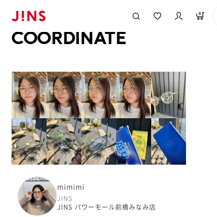
メガネのJINS TOP
JINS MEGANE STYLE
COORDINATE
0
COORDINATE
mimimi
JINS
JINS パワーモール前橋みなみ店