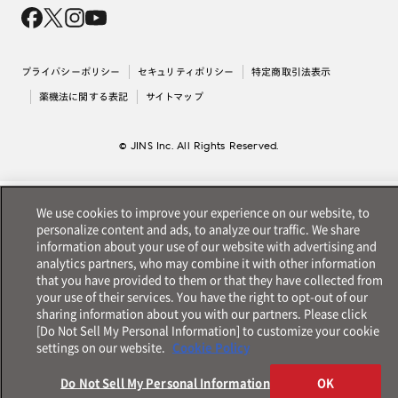
会社概要
採用情報
法人のお客様
出店について
プライバシーポリシー
セキュリティポリシー
特定商取引法表示
薬機法に関する表記
サイトマップ
© JINS Inc. All Rights Reserved.
We use cookies to improve your experience on our website, to
personalize content and ads, to analyze our traffic. We share
information about your use of our website with advertising and
analytics partners, who may combine it with other information
that you have provided to them or that they have collected from
your use of their services. You have the right to opt-out of our
sharing information about you with our partners. Please click
[Do Not Sell My Personal Information] to customize your cookie
settings on our website.
Cookie Policy
Do Not Sell My Personal Information
OK