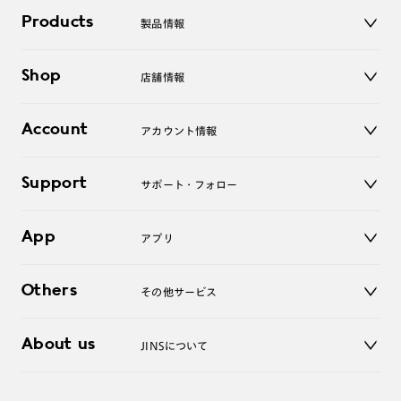
Products
製品情報
メガネ
Shop
店舗情報
サングラス
レンズ
店舗
コンタクトレンズ
Account
アカウント情報
オンラインショップ
老眼鏡
キッズ
マイページ／ログイン
Support
アクセサリー
サポート・フォロー
ログアウト
LINE公式アカウント
お知らせ
App
アプリ
よくあるご質問
ご利用ガイド
JINSアプリ
お問い合わせ
Others
その他サービス
3D WEB試着
About us
JINSについて
レンズ交換
オンラインギフト
Magnify Life
価格案内