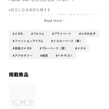
♦︎目元に近未来的な輝きを
♦︎いつものコーディネートに、知性と煌めきをプラス
Read more
❤︎【フレーム】
縦をやや抑えた七角形（ヘプタゴン）のシェイプが、ど
メガネ
フルリム
プライベート
メガネ女子
こか近未来的な印象を演出。
まるで宝石をさりげなく身につけているかのように、シ
ファッションアイテム
イエローベース（春）
ンプルでありながら洗練された目元に仕上げてくれま
垢抜けメガネ
ブルーベース（夏）
メタル
す。
❤︎【面長×イエベ春夏が選ぶフレーム】
アクセサリー
雑貨
ヘキサゴン
今回は、儚さと洗練感を引き立てるためにシルバーをセ
レクト。
面長の私は、中途半端なサイズ感よりも「思い切って華
掲載商品
奢」か「しっかり大きめ」の二択。
今回は宝石のように繊細なこちらのフレームを選ぶこと
で、乙女らしいスタイリングに知的さとシャープさをプ
ラスしました。
普段のお洋服に少しボリューム感がある方でもすっと馴
染み、