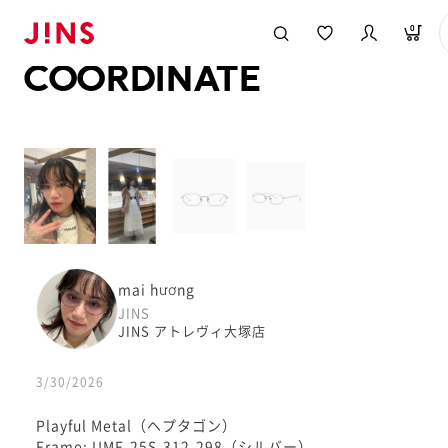
メガネのJINS TOP
JINS MEGANE STYLE
COORDINATE
0
COORDINATE
mai hương
JINS
JINS アトレヴィ大塚店
3/30/2026
Playful Metal（ヘプタゴン）
Frame: UMF-25S-312-298（シルバー）