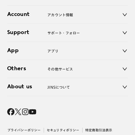
レンズ
店舗
コンタクトレンズ
Account
アカウント情報
オンラインショップ
老眼鏡
キッズ
マイページ／ログイン
Support
アクセサリー
サポート・フォロー
ログアウト
LINE公式アカウント
お知らせ
App
アプリ
よくあるご質問
ご利用ガイド
JINSアプリ
お問い合わせ
Others
その他サービス
3D WEB試着
About us
JINSについて
レンズ交換
オンラインギフト
Magnify Life
価格案内
会社概要
採用情報
法人のお客様
出店について
プライバシーポリシー
セキュリティポリシー
特定商取引法表示