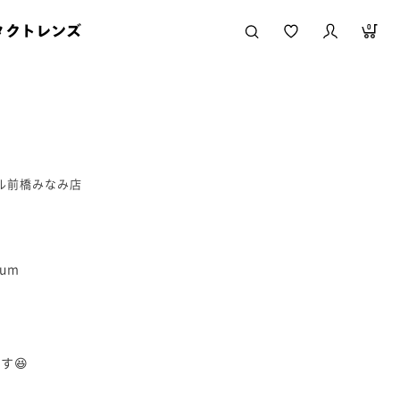
タクトレンズ
0
ール前橋みなみ店
ium
す😆