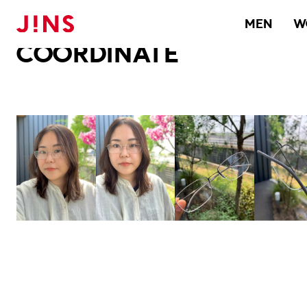
メガネのJINS TOP
JINS MEGANE STYLE
COORDINATE
MEN
W
COORDINATE