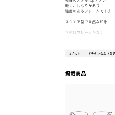
軽く、しなりがあり
強度のあるフレームです♪
スクエア型で自然な印象
下側はフレームがなく
系で釣っているタイプの為
メガネの枠の印象が出来るだ
馴染みの良いメガネです。
メガネ
チタン合金（β
掲載商品