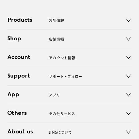
低反射で
レンズが横長でもサイドの反射を抑えて
Products
製品情報
傷にも強く、静電気防止でホコリもつきにくいです。
メガネ
普段使いのメガネにこそ無敵コーティングつけておくと
Shop
店舗情報
サングラス
快適でオススメです😆
レンズ
店舗
コンタクトレンズ
Account
アカウント情報
オンラインショップ
老眼鏡
キッズ
マイページ／ログイン
Support
アクセサリー
サポート・フォロー
ログアウト
LINE公式アカウント
お知らせ
App
アプリ
よくあるご質問
ご利用ガイド
JINSアプリ
お問い合わせ
Others
その他サービス
3D WEB試着
About us
JINSについて
レンズ交換