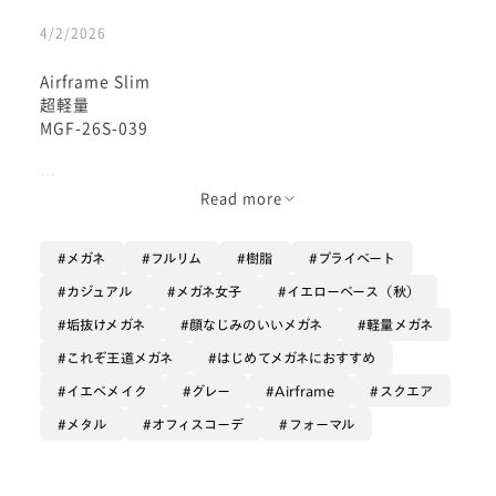
4/2/2026
Airframe Slim
超軽量
MGF-26S-039
基本のスクエアタイプ
Read more
シンプルな横長のスクエアタイプは
お仕事用にも使いやすい
メガネ
フルリム
樹脂
プライベート
スッキリとした印象にしてくれる
カジュアル
メガネ女子
イエローベース（秋）
無難で使いやすい形です。
垢抜けメガネ
顔なじみのいいメガネ
軽量メガネ
立体の鼻パッドは初回シリコンパッドで
これぞ王道メガネ
はじめてメガネにおすすめ
滑りにくく安心
イエベメイク
グレー
Airframe
スクエア
メタル
オフィスコーデ
フォーマル
新作のエアフレームがすごい！！