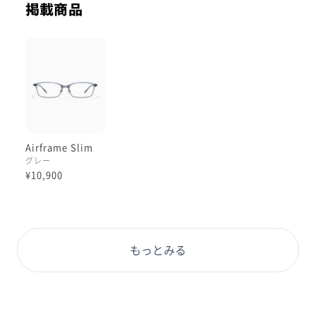
掲載商品
見た目は同じ様なのですが
リニューアルして改善されています☺️
より透明感を感じる美しい樹脂素材に変更
されています。
柔軟性もあり柔らかく軽いです。
発色のにごりが少なくなり透明感が
Airframe Slim
キレイ🌟
グレー
¥10,900
横のテンプルの素材の切り替えがなくなり
より美しく、同一樹脂素材で作られているので
耳の部分のラバー素材劣化によるパーツ交換をしなくて
もっとみる
も大丈夫になりました😆
更にテンプルの先っぽの