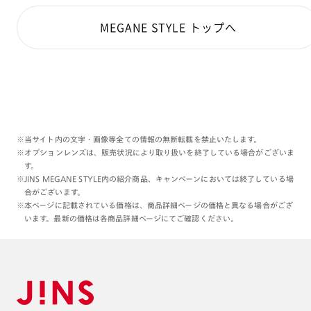
小さなメタル部分には新たに
MEGANE STYLE トップへ
タングステンという金属パーツが
新たに採用されております✨
調べてみると凄く強そうな金属で耐性が高い劣化しにく
そうです。
詳しくはぜひ検索🔍してみてください😆
※当サイト内の文字・画像等全ての情報の無断転載を禁止いたします。
メガネとしては
※オプションレンズは、販売状況により取り扱いを終了している場合がございま
レンズが入った時に重心が前に傾かない様に
す。
バランスを整えてくれる目的となっております♪
※JINS MEGANE STYLE内の紹介商品、キャンペーンにおいては終了している場
合がございます。
※本ページに記載されている価格は、商品詳細ページの価格と異なる場合がござ
かけてみたらかなり軽く感じました！
います。最新の価格は各商品詳細ページにてご確認ください。
心地よいので普段使い、初めてのメガネにも
オススメです😆
オススメのカスタムは無敵コーティング