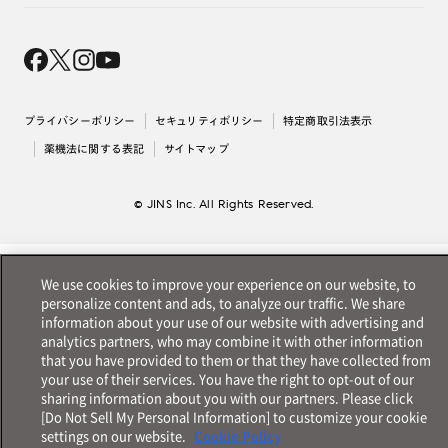
オンラインギフト
Magnify Life
価格案内
会社概要
採用情報
法人のお客様
出店について
プライバシーポリシー
セキュリティポリシー
特定商取引法表示
薬機法に関する表記
サイトマップ
© JINS Inc. All Rights Reserved.
We use cookies to improve your experience on our website, to
personalize content and ads, to analyze our traffic. We share
information about your use of our website with advertising and
analytics partners, who may combine it with other information
that you have provided to them or that they have collected from
your use of their services. You have the right to opt-out of our
sharing information about you with our partners. Please click
[Do Not Sell My Personal Information] to customize your cookie
settings on our website.
Cookie Policy