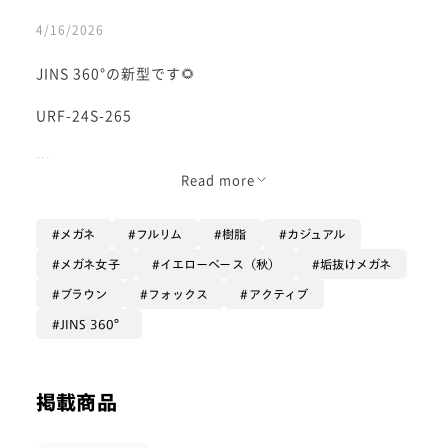
4/16/2026
JINS 360°の新型です🌻
URF-24S-265
お顔立ちを上に引き上げてスッキリ見せたい方におすす
Read more
めの形です♪
メガネ
フルリム
樹脂
カジュアル
目尻側がやや上に吊り上がっている
オシャレな形です😎
メガネ女子
イエローベース（秋）
垢抜けメガネ
ブラウン
フォックス
アクティブ
正面のリム上のラインが
眉ラインにちょうどかかるような
JINS 360°
レンズの大きさですので
掲載商品
カラーレンズと組み合わせて
サングラスにカスタムするのも似合う形だと思います😆