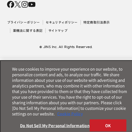
採用情報
法人のお客様
出店について
プライバシーポリシー
セキュリティポリシー
特定商取引法表示
薬機法に関する表記
サイトマップ
© JINS Inc. All Rights Reserved.
We use cookies to improve your experience on our website, to
personalize content and ads, to analyze our traffic. We share
information about your use of our website with advertising and
analytics partners, who may combine it with other information
that you have provided to them or that they have collected from
your use of their services. You have the right to opt-out of our
sharing information about you with our partners. Please click
[Do Not Sell My Personal Information] to customize your cookie
settings on our website.
Cookie Policy
Do Not Sell My Personal Information
OK