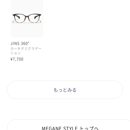
オススメカラーはミディアムカーキ
赤み少なめのブラウンで
眩しさ避けつつ、オシャレな色味です😆
JINS360°タイプですので
JINS 360°
横幅の締め付けを感じにくく
カーキデミグラデー
ション
上下左右に可動する丁番は
¥7,700
壊れにくさが◎🙆‍♀️
もっとみる
MEGANE STYLE トップへ