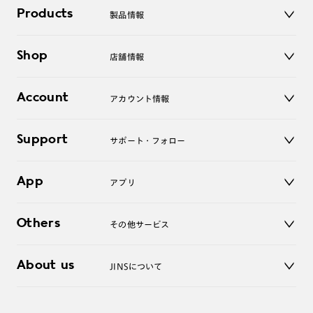
Products
製品情報
メガネ
Shop
店舗情報
サングラス
レンズ
店舗
コンタクトレンズ
Account
アカウント情報
オンラインショップ
老眼鏡
キッズ
マイページ／ログイン
Support
アクセサリー
サポート・フォロー
ログアウト
LINE公式アカウント
お知らせ
App
アプリ
よくあるご質問
ご利用ガイド
JINSアプリ
お問い合わせ
Others
その他サービス
3D WEB試着
About us
JINSについて
レンズ交換
オンラインギフト
Magnify Life
価格案内
会社概要