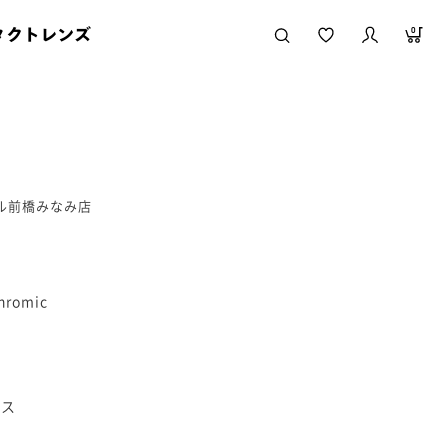
タクトレンズ
0
ール前橋みなみ店
hromic
ラス