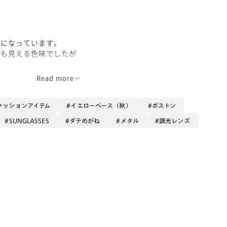
うになっています。
にも見える色味でしたが
Read more
りました。
晴れると
ァッションアイテム
イエローベース（秋）
ボストン
と思います。
SUNGLASSES
ダテめがね
メタル
調光レンズ
ならないレンズでした😆
て頂けます☺️