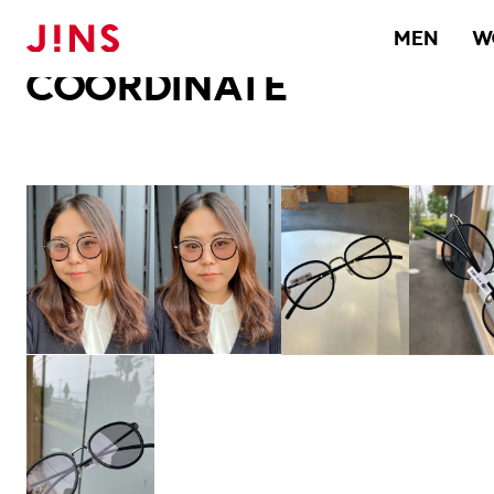
メガネのJINS TOP
JINS MEGANE STYLE
COORDINATE
MEN
W
COORDINATE