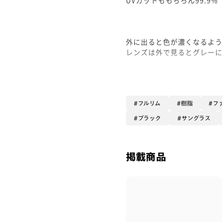
外に出ると色が濃くなるよ
レンズは外で見るとグレー
実際かけて見ると
ブラウンレンズの印象にな
撮影日は曇りでしたので🌥️ 
フルリム
樹脂
フ
もうすこーし濃く変化する
ブラック
サングラス
すごく真っ黒のようには濃く
程よい濃さでオシャレにかけ
掲載商品