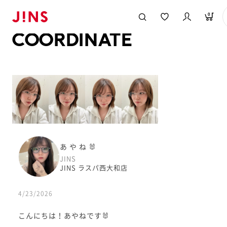
メガネのJINS TOP
JINS MEGANE STYLE
COORDINATE
0
COORDINATE
あ や ね 🐰
JINS
JINS ラスパ西大和店
4/23/2026
こんにちは！あやねです🐰