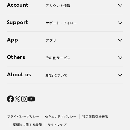
店舗
コンタクトレンズ
Account
アカウント情報
オンラインショップ
老眼鏡
キッズ
マイページ／ログイン
Support
アクセサリー
サポート・フォロー
ログアウト
LINE公式アカウント
お知らせ
App
アプリ
よくあるご質問
ご利用ガイド
JINSアプリ
お問い合わせ
Others
その他サービス
3D WEB試着
About us
JINSについて
レンズ交換
オンラインギフト
Magnify Life
価格案内
会社概要
採用情報
法人のお客様
出店について
プライバシーポリシー
セキュリティポリシー
特定商取引法表示
薬機法に関する表記
サイトマップ