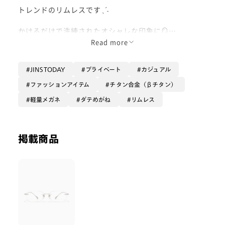
トレンドのリムレスですˎˊ˗
かけるだけで洗練されたオシャレな印象に🪞
Read more
クリアでも綺麗ですが、薄めのカラーを入れると、軽や
かな透明度のあるサングラスが仕上がるのでおすすめで
JINSTODAY
プライベート
カジュアル
す🕶️(+¥3300)
アクセサリー感覚でつける方も増えて
ファッションアイテム
チタン合金（βチタン）
最近特に人気です！❤️‍🔥
軽量メガネ
ダテめがね
リムレス
素顔の印象そのままで、かけることができるのでメガネ
ユーザーとして、ひとつは持っておきたい１本です✨
掲載商品