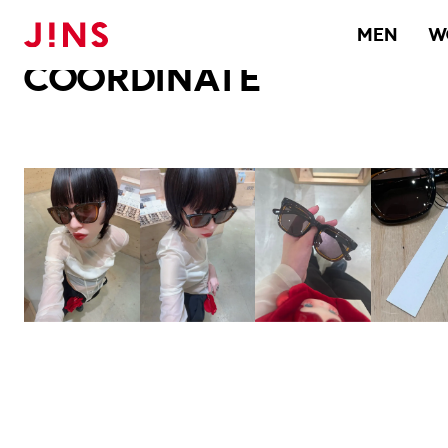
メガネのJINS TOP
JINS MEGANE STYLE
COORDINATE
MEN
W
COORDINATE