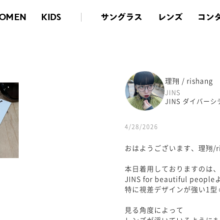
サングラス
レンズ
コン
OMEN
KIDS
理翔 / rishang
JINS
JINS ダイバー
4/28/2026
おはようございます、理翔/ris
本日着用しておりますのは
JINS for beautiful peopl
特に視差デザインが強い1型☺
見る角度によって
レンズが浮いているように