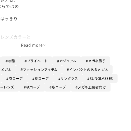
pleならではの
にはっきり
のレンズカラーと
めですね👀
Read more
のパッケージに
🍫🍊🤎
樹脂
プライベート
カジュアル
メガネ男子
うな
るメガネ
ファッションアイテム
インパクトのあるメガネ
も
春コーデ
夏コーデ
サングラス
SUNGLASSES
目を惹きます。
ラーレンズ
秋コーデ
冬コーデ
メガネ上級者向け
ンパクトが
スですよ。
ださいね。
うございます☺︎