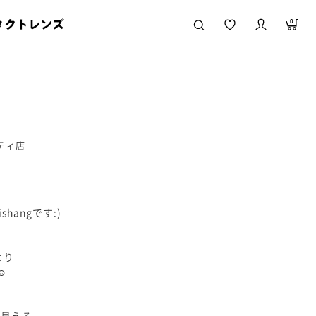
タクトレンズ
0
シティ店
hangです:)
、
eより
︎
も見える、