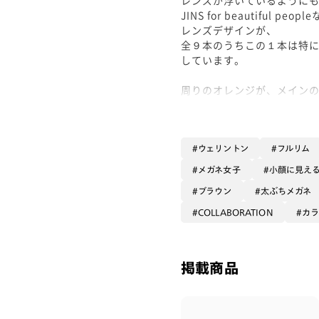
JINS for beautiful peo
レンズデザインが、
全９本のうちこの１本は特
しています。
周りのオレンジが、メイン
だいぶコントラストがあるた
チョコレートメーカーさん
こんな配色ありませんでしたっけ
ウェリントン
フルリム
そのため、白トップスのよ
メガネ女子
小顔に見え
シンプルコーデに合わせて
ブラウン
太ぶちメガネ
十分なインパクトがあって
何と便利な👀👀
COLLABORATION
カ
眼鏡・サングラス自体にイ
あるからこそ成せるバラン
掲載商品
ぜひ全国の店舗でお試しく
本日もご覧くださりありがと