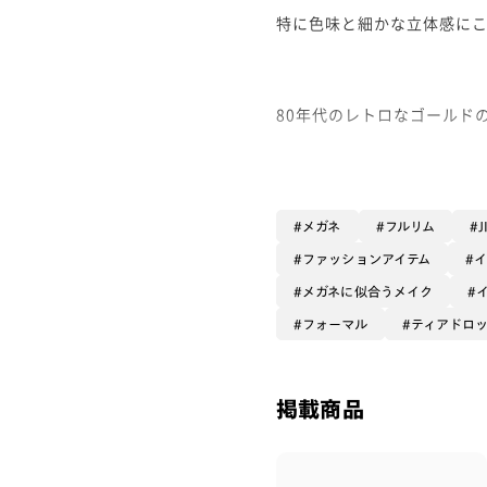
特に色味と細かな立体感に
80年代のレトロなゴールド
横の部分もあえて横線のデ
より雰囲気を感じます。
メガネ
フルリム
珍しいタイプで
ファッションアイテム
鼻の上のブリッジがありま
メガネに似合うメイク
眉ラインのブリッジのみで繋
フォーマル
ティアドロ
メタルは軽くかけ心地良好
掲載商品
レンズは広め大きめですの
度なしのサングラスとして作