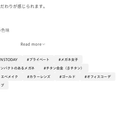
こだわりが感じられます。
の色味
コボコで
Read more
JINSTODAY
プライベート
メガネ女子
インパクトのあるメガネ
チタン合金（βチタン）
せん！
イエベメイク
カラーレンズ
ゴールド
オフィスコーデ
がっております😆
ップ
です♪
で
っていただくのもオシャレです😎