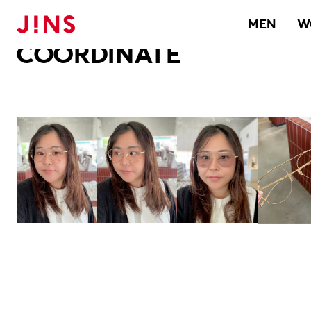
メガネのJINS TOP
JINS MEGANE STYLE
COORDINATE
MEN
W
COORDINATE