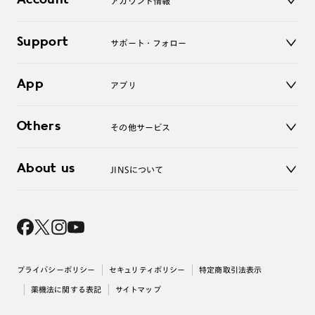
Account
アカウント情報
オンラインショップ
老眼鏡
キッズ
マイページ／ログイン
Support
アクセサリー
サポート・フォロー
ログアウト
LINE公式アカウント
お知らせ
App
アプリ
よくあるご質問
ご利用ガイド
JINSアプリ
お問い合わせ
Others
その他サービス
3D WEB試着
About us
JINSについて
レンズ交換
オンラインギフト
Magnify Life
価格案内
会社概要
採用情報
法人のお客様
出店について
プライバシーポリシー
セキュリティポリシー
特定商取引法表示
薬機法に関する表記
サイトマップ