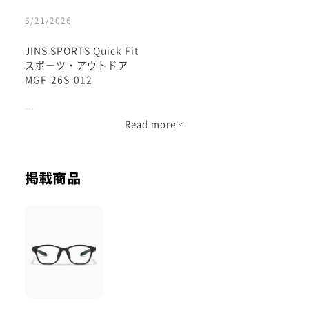
5/21/2026
JINS SPORTS Quick Fit
スポーツ・アウトドア
MGF-26S-012
Read more
ずれにくいフィット感と
かけ心地の良さがオススメのメガネです。
掲載商品
横のテンプルにニッケルチタン合金内蔵
超弾性のある素材でお顔にフィットします。
サイズ感はゆったりめですが
耳後ろがクイックフィットタイプで
カチカチッと動かしてより
ずり落ちにくくかけて頂けます。