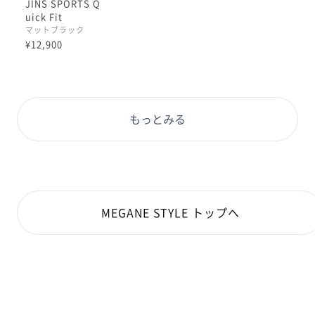
JINS SPORTS Q
専用の鼻パッドは
uick Fit
マットブラック
多少の幅向きの調整可能
¥12,900
フレームの角の面取りのようなラインも
かっこいい印象
男性の方が特にかけやすい幅かと思います。
もっとみる
長さ調整のできるバンドを取り付けると
より安定してかけることができます😉
MEGANE STYLE トップへ
サングラスへのカスタムも可能
オススメはブルグレーブルーミラー
よりスポーツタイプのメガネらしく
濃いめのカラーレンズをミラー加工カスタムしてみるの
は
いかがでしょうか。キラキラで外から目が見えにくくな