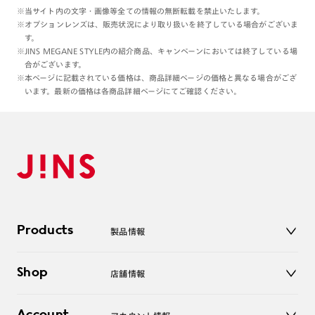
ります。
※当サイト内の文字・画像等全ての情報の無断転載を禁止いたします。
ブラックのフレームとよく合いそうです。
※オプションレンズは、販売状況により取り扱いを終了している場合がございま
す。
※JINS MEGANE STYLE内の紹介商品、キャンペーンにおいては終了している場
強い日差しの眩しさ対策
合がございます。
スポーツ観戦にも良さそうです☀️
※本ページに記載されている価格は、商品詳細ページの価格と異なる場合がござ
います。最新の価格は各商品詳細ページにてご確認ください。
Products
製品情報
メガネ
Shop
店舗情報
サングラス
レンズ
店舗
コンタクトレンズ