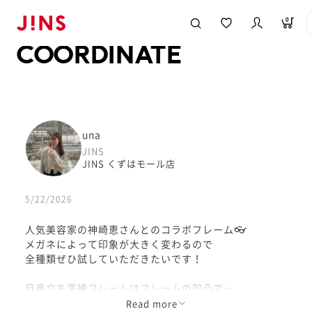
メガネのJINS TOP
JINS MEGANE STYLE
COORDINATE
0
COORDINATE
una
JINS
JINS くずはモール店
5/22/2026
人気美容家の神崎恵さんとのコラボフレーム👓
メガネによって印象が大きく変わるので
全種類ぜひ試していただきたいです！
目鼻立ち洗練フレームはフレームの凹凸で
顔の立体感がいつもよりはっきりする気がします💡
Read more