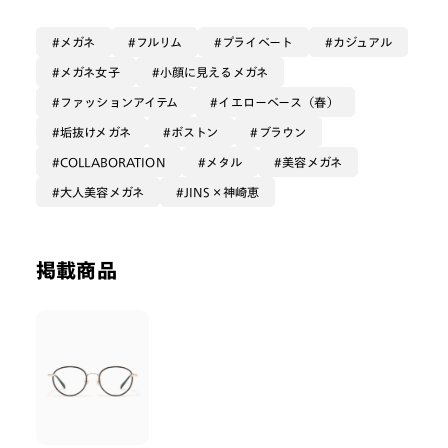
カラーはダークブラウンで
メガネ
フルリム
プライベート
カジュアル
真っ黒ではないところも好きなポイントです🫶
メガネ女子
小顔に見えるメガネ
ファッションアイテム
イエローベース（春）
垢抜けメガネ
ボストン
ブラウン
COLLABORATION
メタル
美容メガネ
大人美容メガネ
JINS×神崎恵
掲載商品