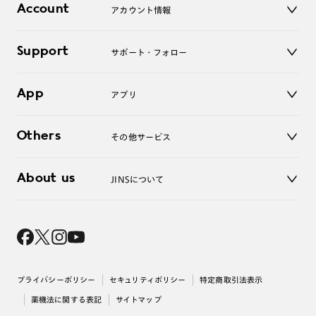
コンタクトレンズ
Account
アカウント情報
オンラインショップ
老眼鏡
キッズ
マイページ／ログイン
Support
アクセサリー
サポート・フォロー
ログアウト
LINE公式アカウント
お知らせ
App
アプリ
よくあるご質問
ご利用ガイド
JINSアプリ
お問い合わせ
Others
その他サービス
3D WEB試着
About us
JINSについて
レンズ交換
オンラインギフト
Magnify Life
価格案内
会社概要
採用情報
法人のお客様
出店について
プライバシーポリシー
セキュリティポリシー
特定商取引法表示
薬機法に関する表記
サイトマップ