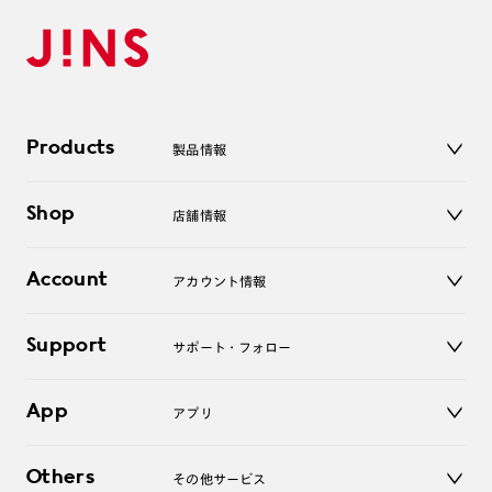
Products
製品情報
メガネ
Shop
店舗情報
サングラス
レンズ
店舗
コンタクトレンズ
Account
アカウント情報
オンラインショップ
老眼鏡
キッズ
マイページ／ログイン
Support
アクセサリー
サポート・フォロー
ログアウト
LINE公式アカウント
お知らせ
App
アプリ
よくあるご質問
ご利用ガイド
JINSアプリ
お問い合わせ
Others
その他サービス