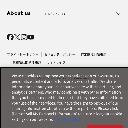
3D WEB試着
About us
JINSについて
レンズ交換
オンラインギフト
Magnify Life
価格案内
会社概要
採用情報
法人のお客様
出店について
プライバシーポリシー
セキュリティポリシー
特定商取引法表示
薬機法に関する表記
サイトマップ
We use cookies to improve your experience on our website, to
© JINS Inc. All Rights Reserved.
personalize content and ads, to analyze our traffic. We share
information about your use of our website with advertising and
analytics partners, who may combine it with other information
that you have provided to them or that they have collected from
your use of their services. You have the right to opt-out of our
sharing information about you with our partners. Please click
[Do Not Sell My Personal Information] to customize your cookie
settings on our website.
Cookie Policy