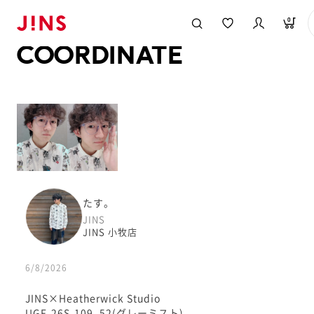
メガネのJINS TOP
JINS MEGANE STYLE
COORDINATE
0
COORDINATE
たす。
JINS
JINS 小牧店
6/8/2026
JINS×Heatherwick Studio
UGF-26S-109_52(グレーミスト)