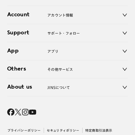
レンズ
店舗
コンタクトレンズ
Account
アカウント情報
オンラインショップ
老眼鏡
キッズ
マイページ／ログイン
Support
アクセサリー
サポート・フォロー
ログアウト
LINE公式アカウント
お知らせ
App
アプリ
よくあるご質問
ご利用ガイド
JINSアプリ
お問い合わせ
Others
その他サービス
3D WEB試着
About us
JINSについて
レンズ交換
オンラインギフト
Magnify Life
価格案内
会社概要
採用情報
法人のお客様
出店について
プライバシーポリシー
セキュリティポリシー
特定商取引法表示