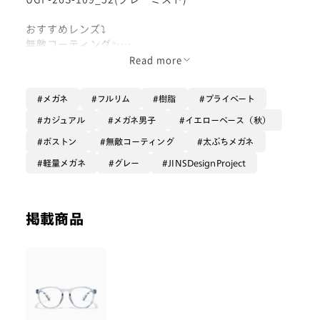
おすすめレンズ⤵︎
無敵コーティング✨
Read more
素材と職人技にこだわった革新的なデザインで知られる
デザイナー集団のヘザウィック・スタジオとのプロダク
メガネ
フルリム
樹脂
プライベート
トメガネ🥸
カジュアル
メガネ男子
イエローベース（秋）
[リキッド]というデザインコンセプトで作られたこのメ
ボストン
無敵コーティング
太ぶちメガネ
ガネは水面の波紋や波打つような自然の動きから着想を
得た遊び心のあるフレームです💧
軽量メガネ
グレー
JINSDesignProject
少し普段使いのメガネにするには個性が出るフレームな
のでメガネを複数お持ちの上級者の方におすすめです！
掲載商品
色付きレンズにしてしまうとフレームのデザインの良さ
を損なってしまうので色が付かないレンズで使い勝手
（お手入れのしやすさ、傷が付きにくい）が良くなる無
敵コーティングで作成がおすすめです✨