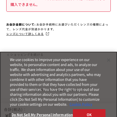
購入できません。
お会計金額について:
お会計手続時にお選びいただくレンズの種類によっ
て、レンズ代金が別途かかります。
レンズについて詳しくみる
ショッピングを続ける
We use cookies to improve your experience on our
website, to personalize content and ads, to analyze our
traffic. We share information about your use of our
website with advertising and analytics partners, who may
combine it with other information that you have
provided to them or that they have collected from your
use of their services. You have the right to opt-out of our
© JINS Inc. All Rights Reserved.
sharing information about you with our partners. Please
click [Do Not Sell My Personal Information] to customize
your cookie settings on our website.
Cookie Policy
合計(税込)：
Do Not Sell My Personal Information
OK
¥0