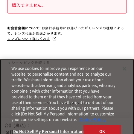
購入できません。
お会計金額について:
お会計手続時にお選びいただくレンズの種類によっ
て、レンズ代金が別途かかります。
レンズについて詳しくみる
ショッピングを続ける
We use cookies to improve your experience on our
website, to personalize content and ads, to analyze our
traffic. We share information about your use of our
website with advertising and analytics partners, who may
combine it with other information that you have
provided to them or that they have collected from your
use of their services. You have the right to opt-out of our
© JINS Inc. All Rights Reserved.
sharing information about you with our partners. Please
click [Do Not Sell My Personal Information] to customize
your cookie settings on our website.
Cookie Policy
合計(税込)：
Do Not Sell My Personal Information
OK
¥0