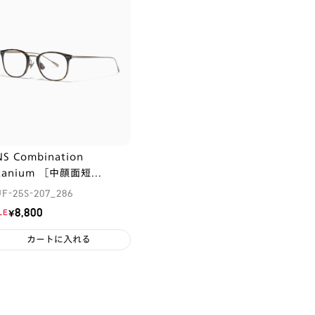
NS Combination
itanium ［中顔面短...
F-25S-207_286
¥8,800
LE