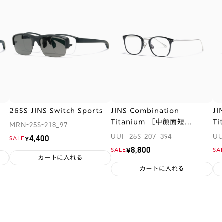
s
26SS JINS Switch Sports
JINS Combination
JI
Titanium ［中顔面短...
T
MRN-25S-218_97
UUF-25S-207_394
UU
¥4,400
SALE
¥8,800
SALE
SA