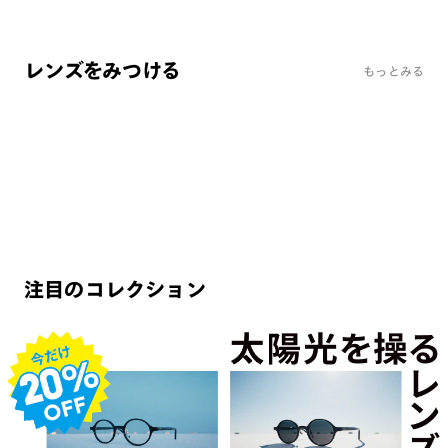
レンズをみつける
もっとみる
調光・可視光調光レンズ
カラーレンズ
+¥5,500~
+¥3,300~
【期間限定】可視光調光20%OFF！
2026年カラーが新発売！
注目のコレクション