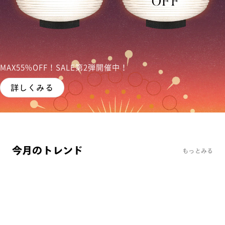
MAX55%OFF！SALE第2弾開催中！
詳しくみる
今月のトレンド
もっとみる
まとめ買い
まとめ買
JINS Combination Titanium ［中顔面短縮メガネ］
JINS H
トレンド
リラック
¥14,900
¥8,9