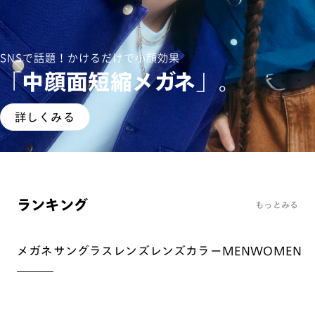
SNSで話題！かけるだけで小顔効果
「中顔面短縮メガネ」。
詳しくみる
ランキング
もっとみる
メガネ
サングラス
レンズ
レンズカラー
MEN
WOMEN