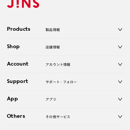
Products
製品情報
メガネ
Shop
店舗情報
サングラス
レンズ
店舗
コンタクトレンズ
Account
アカウント情報
オンラインショップ
老眼鏡
キッズ
マイページ／ログイン
Support
アクセサリー
サポート・フォロー
ログアウト
LINE公式アカウント
お知らせ
App
アプリ
よくあるご質問
ご利用ガイド
JINSアプリ
お問い合わせ
Others
その他サービス
3D WEB試着