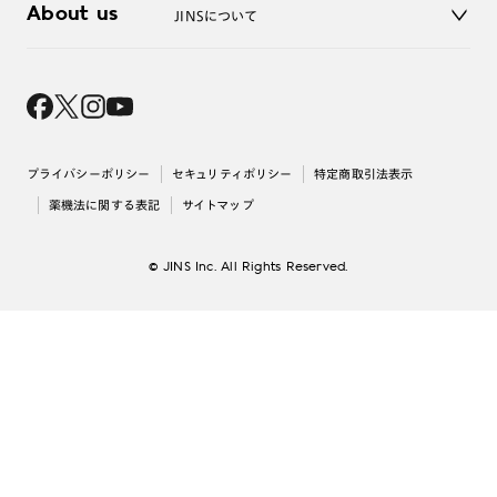
About us
JINSについて
レンズ交換
オンラインギフト
Magnify Life
価格案内
会社概要
採用情報
法人のお客様
出店について
プライバシーポリシー
セキュリティポリシー
特定商取引法表示
薬機法に関する表記
サイトマップ
© JINS Inc. All Rights Reserved.