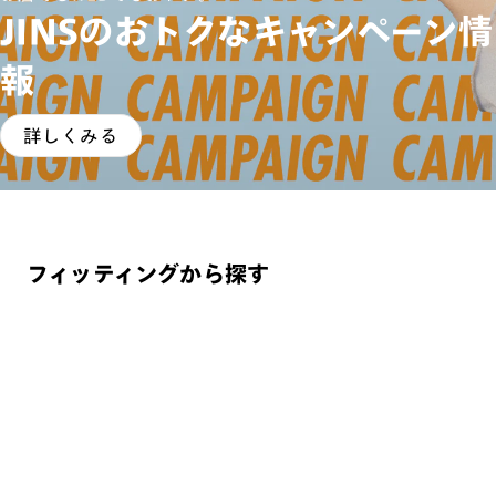
JINSのおトクなキャンペーン情
報
詳しくみる
フィッティングから探す
まとめ買い
まとめ買
Combination Titanium ［中顔面短縮メガネ］
JINS H
トレンド
リラック
¥14,900
¥8,9